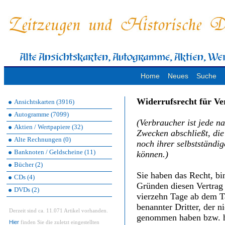
Home
Neues
Suche
Widerrufsrecht für V
Ansichtskarten (3916)
Autogramme (7099)
(Verbraucher ist jede na
Aktien / Wertpapiere (32)
Zwecken abschließt, di
Alte Rechnungen (0)
noch ihrer selbstständi
Banknoten / Geldscheine (11)
können.)
Bücher (2)
Sie haben das Recht, b
CDs (4)
Gründen diesen Vertrag 
DVDs (2)
vierzehn Tage ab dem T
benannter Dritter, der n
Derzeit sind ca. 11.071 Artikel vorhanden.
genommen haben bzw. h
Hier
finden Sie die zuletzt eingestellten