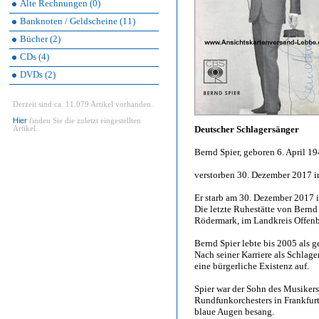
Alte Rechnungen (0)
Banknoten / Geldscheine (11)
Bücher (2)
CDs (4)
DVDs (2)
Derzeit sind ca. 11.079 Artikel vorhanden.
Hier
finden Sie die zuletzt eingestellten
Deutscher Schlagersänger
Artikel.
Bernd Spier, geboren 6. April 1
verstorben 30. Dezember 2017 in
Er starb am 30. Dezember 2017 i
Die letzte Ruhestätte von Bernd
Rödermark, im Landkreis Offen
Bernd Spier lebte bis 2005 als g
Nach seiner Karriere als Schlage
eine bürgerliche Existenz auf.
Spier war der Sohn des Musikers
Rundfunkorchesters in Frankfur
blaue Augen besang.