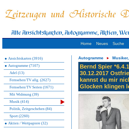
Home
Neues
Suche
Autogramme
Musiker
Ansichtskarten (3916)
Autogramme (7107)
Bernd Spier *6.4
30.12.2017 Ostfri
Adel (13)
kannst du mir nic
Fernsehen/TV allg. (2627)
Glocken klingen le
Fernsehen/TV Serien (1671)
Mit Widmung (39)
Musik (414)
Politik, Zeitgeschehen (84)
Sport (2260)
Aktien / Wertpapiere (32)