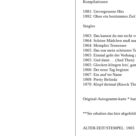
Kompilationen
1981: Unvergessene Hits
1992: Ohne ein bestimmtes Ziel
Singles
1963: Das kannst du mir nicht v
1964: Schöne Mädchen muß ma
1964: Memphis Tennessee
1965: Das war mein schönster T
1965: Einmal geht der Vorhang 
1965: Und dann … (And Then)
1965: Glocken klingen leis', gan
1966: Der neue Tag beginnt
1967: Ein and’rer Name
1969: Pretty Belinda
1970: Klopf dreimal (Knock Thr
Original-Autogramm-karte * han
**Sie erhalten das hier abgebi
ALTER/ZEIT/STEMPEL: 1965