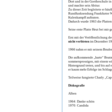
Dort und in der Goetheschule i
und machte sein Abitur.
Zu dieser Zeit begleitete er hä
Rundfunksendung Frankfurter We
Kulenkampff auftraten.
Dadurch wurde 1963 die Platten
Seine erste Platte Heut bei mir 
Erst mit der Veröffentlichung d
nicht verbieten
im Dezember 196
1966 nahm er mit seinem Brude
Die aufkommende „harte“ Beatmu
sommersprossigen, mit einem wi
Hintergrund treten, und bis auf
er kaum mehr Erfolge im Schlage
Teilweise fungierte Charly „Cap
Diskografie
Alben
1964: Danke schön
1970: Candida