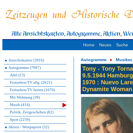
Home
Neues
Suche
Autogramme
Musiker
Ansichtskarten (3916)
Autogramme (7097)
Tony - Tony Torna
9.5.1944 Hamburg 
Adel (13)
1970 : Nuevo Lare
Fernsehen/TV allg. (2621)
Dynamite Woman
Fernsehen/TV Serien (1670)
Mit Widmung (39)
Musik (414)
Politik, Zeitgeschehen (82)
Sport (2259)
Aktien / Wertpapiere (32)