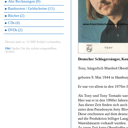
Alte Rechnungen (0)
Banknoten / Geldscheine (11)
Bücher (2)
CDs (4)
DVDs (2)
Derzeit sind ca. 11.069 Artikel vorhanden.
Hier
finden Sie die zuletzt eingestellten
Artikel.
Deutscher Schlagersänger, Ko
Tony, bürgerlich Manfred Oberdö
geboren 9. Mai 1944 in Hambur
Er war vor allem in den 1970er 
Als Tony und Tony Tornado war 
Hier war er in den 1960er Jahre
Aus dieser Zeit finden sich auc
unter dem Pseudonym Jerry Blow 
Diese erschienen auf dem deutsc
auf die Produktion billiger Lan
Warenhäusern verkauft wurden.
Zu jener Zeit hatte Oberdörffer 