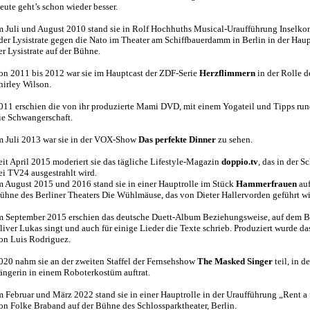
eute geht’s schon wieder besser.
m Juli und August 2010 stand sie in Rolf Hochhuths Musical-Uraufführung Inselk
der Lysistrate gegen die Nato im Theater am Schiffbauerdamm in Berlin in der Haup
er Lysistrate auf der Bühne.
on 2011 bis 2012 war sie im Hauptcast der ZDF-Serie
Herzflimmern
in der Rolle de
hirley Wilson.
011 erschien die von ihr produzierte Mami DVD, mit einem Yogateil und Tipps ru
ie Schwangerschaft.
m Juli 2013 war sie in der VOX-Show
Das perfekte Dinner
zu sehen.
eit April 2015 moderiert sie das tägliche Lifestyle-Magazin
doppio.tv
, das in der S
ei TV24 ausgestrahlt wird.
m August 2015 und 2016 stand sie in einer Hauptrolle im Stück
Hammerfrauen
auf
ühne des Berliner Theaters Die Wühlmäuse, das von Dieter Hallervorden geführt wi
m September 2015 erschien das deutsche Duett-Album Beziehungsweise, auf dem B
liver Lukas singt und auch für einige Lieder die Texte schrieb. Produziert wurde d
on Luis Rodriguez.
020 nahm sie an der zweiten Staffel der Fernsehshow
The Masked Singer
teil, in de
ängerin in einem Roboterkostüm auftrat.
m Februar und März 2022 stand sie in einer Hauptrolle in der Uraufführung „Rent a 
on Folke Braband auf der Bühne des Schlossparktheater, Berlin.