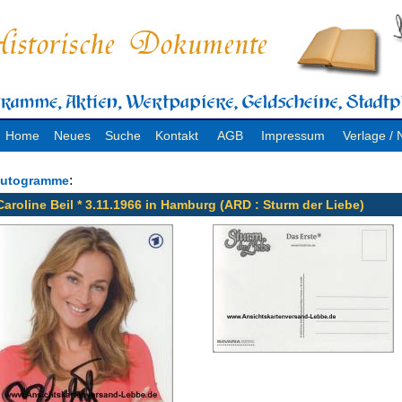
Home
Neues
Suche
Kontakt
AGB
Impressum
Verlage 
:
utogramme
Caroline Beil * 3.11.1966 in Hamburg (ARD : Sturm der Liebe)