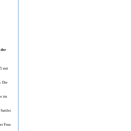
 der
5 mit
. Die
ie im
attler.
er Frau