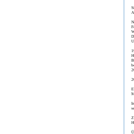
S
A
N
F
W
D
U
1
H
B
b
2
2
E
M
I
s
Z
H
Ü