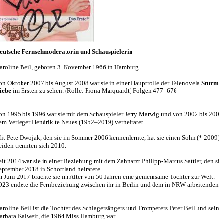
eutsche Fernsehmoderatorin und Schauspielerin
aroline Beil, geboren 3. November 1966 in Hamburg
on Oktober 2007 bis August 2008 war sie in einer Hauptrolle der Telenovela
Sturm
iebe
im Ersten zu sehen. (Rolle: Fiona Marquardt) Folgen 477–676
on 1995 bis 1996 war sie mit dem Schauspieler Jerry Marwig und von 2002 bis 200
em Verleger Hendrik te Neues (1952–2019) verheiratet.
it Pete Dwojak, den sie im Sommer 2006 kennenlernte, hat sie einen Sohn (* 2009)
eiden trennten sich 2010.
eit 2014 war sie in einer Beziehung mit dem Zahnarzt Philipp-Marcus Sattler, den s
eptember 2018 in Schottland heiratete.
m Juni 2017 brachte sie im Alter von 50 Jahren eine gemeinsame Tochter zur Welt.
023 endete die Fernbeziehung zwischen ihr in Berlin und dem in NRW arbeitenden S
aroline Beil ist die Tochter des Schlagersängers und Trompeters Peter Beil und sein
arbara Kalweit, die 1964 Miss Hamburg war.