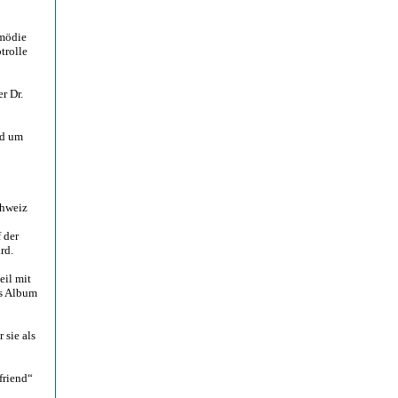
omödie
trolle
r Dr.
nd um
chweiz
 der
rd.
eil mit
as Album
r sie als
friend“