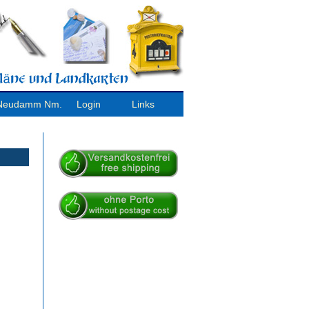
/ Neudamm Nm.
Login
Links