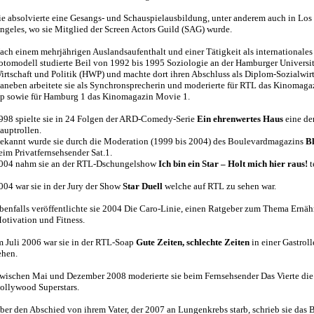
ie absolvierte eine Gesangs- und Schauspielausbildung, unter anderem auch in Los
ngeles, wo sie Mitglied der Screen Actors Guild (SAG) wurde.
ach einem mehrjährigen Auslandsaufenthalt und einer Tätigkeit als internationales
otomodell studierte Beil von 1992 bis 1995 Soziologie an der Hamburger Universit
irtschaft und Politik (HWP) und machte dort ihren Abschluss als Diplom-Sozialwirt
aneben arbeitete sie als Synchronsprecherin und moderierte für RTL das Kinomaga
p sowie für Hamburg 1 das Kinomagazin Movie 1.
998 spielte sie in 24 Folgen der ARD-Comedy-Serie
Ein ehrenwertes Haus
eine de
auptrollen.
ekannt wurde sie durch die Moderation (1999 bis 2004) des Boulevardmagazins
Bl
eim Privatfernsehsender Sat.1.
004 nahm sie an der RTL-Dschungelshow
Ich bin ein Star – Holt mich hier raus!
t
004 war sie in der Jury der Show
Star Duell
welche auf RTL zu sehen war.
benfalls veröffentlichte sie 2004 Die Caro-Linie, einen Ratgeber zum Thema Ernäh
otivation und Fitness.
m Juli 2006 war sie in der RTL-Soap
Gute Zeiten, schlechte Zeiten
in einer Gastroll
ehen.
wischen Mai und Dezember 2008 moderierte sie beim Fernsehsender Das Vierte die
ollywood Superstars.
ber den Abschied von ihrem Vater, der 2007 an Lungenkrebs starb, schrieb sie das 