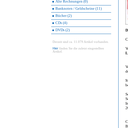
Alte Rechnungen (0)
Banknoten / Geldscheine (11)
Bücher (2)
CDs (4)
DVDs (2)
D
C
Derzeit sind ca. 11.079 Artikel vorhanden.
V
Hier
finden Sie die zuletzt eingestellten
Artikel.
L
V
d
M
b
S
S
I
2
C
B