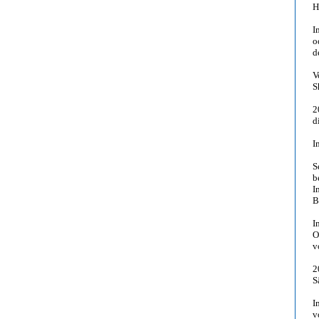
H
I
o
d
V
S
2
d
I
S
b
I
B
I
O
v
2
S
I
v