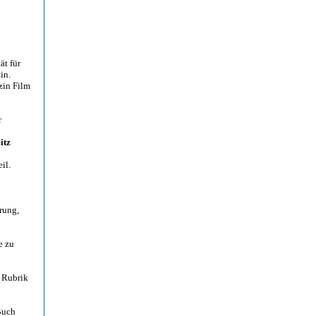
ät für
in.
zin Film
r
itz
eil.
rung,
e zu
 Rubrik
Buch