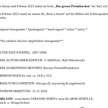
m Januar und Februar 2023 nahm sie beim „
Das grosse Promibacken
“ bei Sat1 teil.
m Februar 2023 stand sie erneut für „Rent a friend“ auf der Bühne des Schlossparkth
erlin.
riginal-Autogramm * handsigniert * hand signed * selten * rarely *
*Sie erhalten das hier abgebildete Autogramm**
LTER/ZEIT/STEMPEL: 2007/2008
ERLAG/PUBLISHER/EDITEUR: © ARD/Foto: Ralf Wilschewski
ERLAGSKENNZEICHEN/INFO: Bavaria FernsehProduktion
BMESSUNGEN (in cm): ca. 14,8 x 10,5
RHALTUNG/CONDITION: Sehr gut (I). neuwertig & ungebraucht
TAND/BEARBEITUNG: 31.12.2024
NKLUSIV
: versicherter VERSAND /PORTO; neue KLARSICHTHÜLLE;
nick- u. Stempelschutz