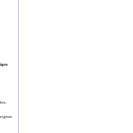
ügen
.
hen.
rzogtum