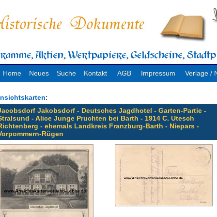
Home
Neues
Suche
Kontakt
AGB
Impressum
Verlage 
:
nsichtskarten
Jacobsdorf Jakobsdorf - Deutsches Jagdhotel - Garten-Partie -
Stralsund - Alice Junge Pruchten bei Barth - 1914 C. Utesch
Richtenberg - ehemals Landkreis Franzburg-Barth - Niepars -
Vorpommern-Rügen