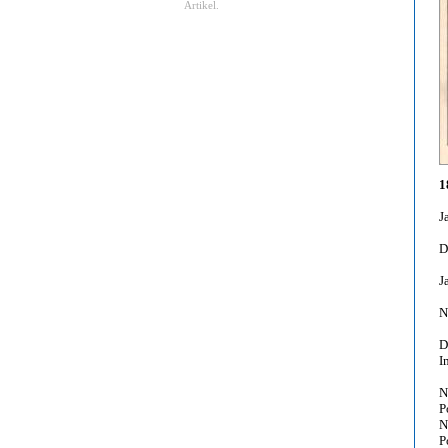
Artikel.
1
J
D
J
N
D
I
N
P
N
P