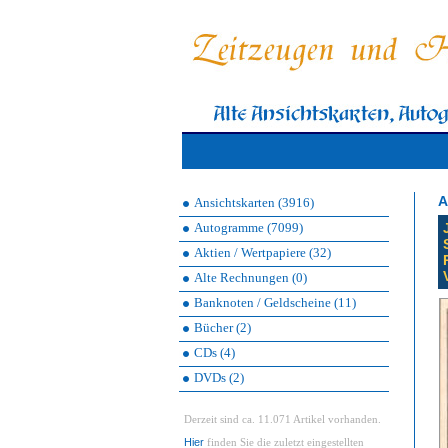
A
Ansichtskarten (3916)
Autogramme (7099)
Aktien / Wertpapiere (32)
Alte Rechnungen (0)
Banknoten / Geldscheine (11)
Bücher (2)
CDs (4)
DVDs (2)
Derzeit sind ca. 11.071 Artikel vorhanden.
Hier
finden Sie die zuletzt eingestellten