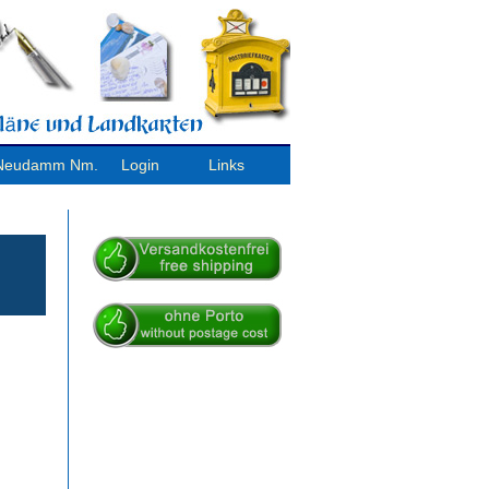
/ Neudamm Nm.
Login
Links