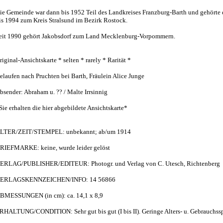
ie Gemeinde war dann bis 1952 Teil des Landkreises Franzburg-Barth und gehörte
is 1994 zum Kreis Stralsund im Bezirk Rostock.
eit 1990 gehört Jakobsdorf zum Land Mecklenburg-Vorpommern.
riginal-Ansichtskarte * selten * rarely * Rarität *
elaufen nach Pruchten bei Barth, Fräulein Alice Junge
bsender: Abraham u. ?? / Malte Irrsinnig
Sie erhalten die hier abgebildete Ansichtskarte*
LTER/ZEIT/STEMPEL: unbekannt; ab/um 1914
RIEFMARKE: keine, wurde leider gelöst
ERLAG/PUBLISHER/EDITEUR: Photogr. und Verlag von C. Utesch, Richtenberg
ERLAGSKENNZEICHEN/INFO: 14 56866
BMESSUNGEN (in cm): ca. 14,1 x 8,9
RHALTUNG/CONDITION: Sehr gut bis gut (I bis II). Geringe Alters- u. Gebrauchss