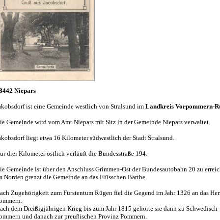
8442 Niepars
akobsdorf ist eine Gemeinde westlich von Stralsund im
Landkreis Vorpommern-R
ie Gemeinde wird vom Amt Niepars mit Sitz in der Gemeinde Niepars verwaltet.
akobsdorf liegt etwa 16 Kilometer südwestlich der Stadt Stralsund.
ur drei Kilometer östlich verläuft die Bundesstraße 194.
ie Gemeinde ist über den Anschluss Grimmen-Ost der Bundesautobahn 20 zu erreic
m Norden grenzt die Gemeinde an das Flüsschen Barthe.
ach Zugehörigkeit zum Fürstentum Rügen fiel die Gegend im Jahr 1326 an das He
ommern.
ach dem Dreißigjährigen Krieg bis zum Jahr 1815 gehörte sie dann zu Schwedisch-
ommern und danach zur preußischen Provinz Pommern.