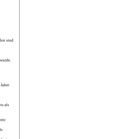
len sind
 wurde.
 Jahre
ts als
ente
ls