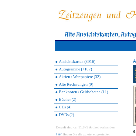
A
Ansichtskarten (3916)
Autogramme (7107)
Aktien / Wertpapiere (32)
Alte Rechnungen (0)
Banknoten / Geldscheine (11)
Bücher (2)
CDs (4)
DVDs (2)
Derzeit sind ca. 11.079 Artikel vorhanden.
0
Hier
finden Sie die zuletzt eingestellten