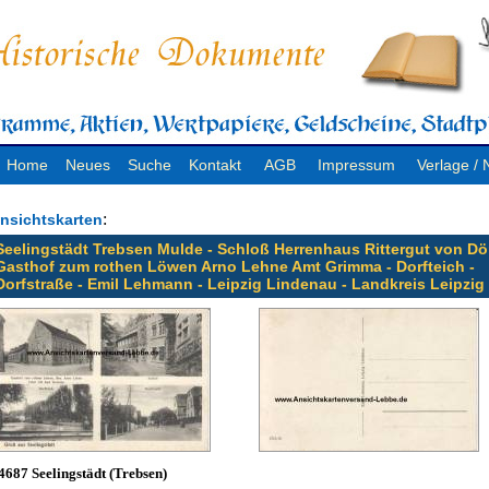
Home
Neues
Suche
Kontakt
AGB
Impressum
Verlage 
:
nsichtskarten
Seelingstädt Trebsen Mulde - Schloß Herrenhaus Rittergut von Dör
Gasthof zum rothen Löwen Arno Lehne Amt Grimma - Dorfteich -
Dorfstraße - Emil Lehmann - Leipzig Lindenau - Landkreis Leipzig
4687 Seelingstädt (Trebsen)