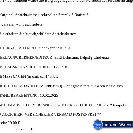
m 17. Jahrhundert wurde die Burg abgetragen und der Wallteich zur Fischzucht ange
 Original-Ansichtskarte * sehr selten * rarely * Rarität *
ngelaufen - unbeschrieben
Sie erhalten die hier abgebildete Ansichtskarte*
LTER/ZEIT/STEMPEL: unbekannt bis 1920
ERLAG/PUBLISHER/EDITEUR: Emil Lehmann, Leipzig-Lindenau
ERLAGSKENNZEICHEN/INFO: 1721/18
BMESSUNGEN (in cm): ca. 14 x 9,2
RHALTUNG/CONDITION: Sehr gut (I). Geringste Alters- u. Gebrauchsspuren
TAND/BEARBEITUNG: 16.02.2025
NKLUSIV: PORTO + VERSAND / neue KLARSICHTHÜLLE / Knick-/Stempelschut
* AUCH HIER: VERSICHERTER VERSAND KOSTENFREI **
reis: 39.00 €
Anzahl:
1