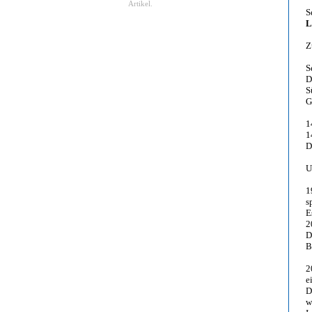
Artikel.
S
L
Z
S
D
S
G
1
1
D
U
1
s
E
2
D
B
2
e
D
w