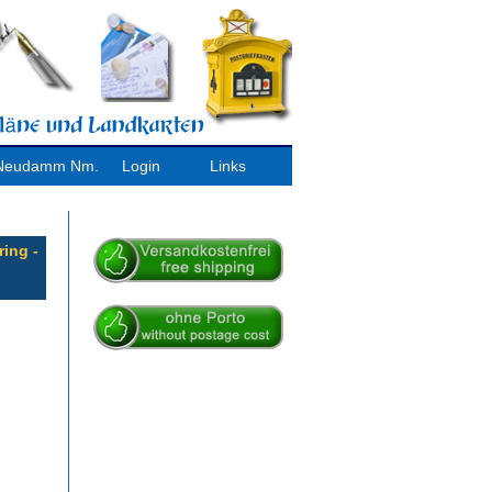
/ Neudamm Nm.
Login
Links
ing -