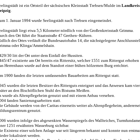
eelingstädt ist ein Ortsteil der sächsischen Kleinstadt Trebsen/Mulde im
Landkreis
eipzig
.
um 1. Januar 1994 wurde Seelingstädt nach Trebsen eingemeindet.
eelingstädt liegt etwa 5,5 Kilometer nördlich von der Großenkreisstadt Grimma.
urch den Ort führt die Staatsstraße 47 Grethen–Kühren.
üdlich des Ortes verläuft die Bundesautobahn 14, die nächstgelegene Anschlussstel
rimma oder Klinga/Ammelshain.
429/30 litt der Ort unter dem Einfall der Hussiten.
445/47 existierte am Ort bereits ein Rittersitz, welcher 1551 zum Rittergut erhoben
as Herrenhaus wurde auf dem Standort einer frühen hölzernen Burg errichtet.
m 1900 fanden die letzten umfassenden Bauarbeiten am Rittergut statt.
945 wurden die letzten Besitzer des Ritterguts enteignet und das Anwesen kam vier
päter an den Bischöflichen Stuhl des Bistums Meißen.
s wurde als Altenpflegeheim genutzt und mit einem Anbau versehen.
004 fanden Sanierungsarbeiten statt.
ie Gebäude werden von der Caritas einerseits weiter als Altenpflegeheim, anderersei
ildungszentrum genutzt.
006 wurden infolge des abgesenkten Wasserspiegels des Wallteiches, Turmfundam
iner 1251 erwähnten Wasserburg sichtbar.
ie Existenz einer solchen Anlage war seit längerem bekannt und konnte nun erstma
ieder lokalisiert werden.