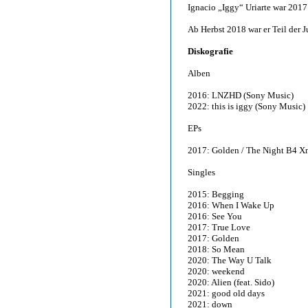
Ignacio „Iggy“ Uriarte war 2017
Ab Herbst 2018 war er Teil der
Diskografie
Alben
2016: LNZHD (Sony Music)
2022: this is iggy (Sony Music)
EPs
2017: Golden / The Night B4 X
Singles
2015: Begging
2016: When I Wake Up
2016: See You
2017: True Love
2017: Golden
2018: So Mean
2020: The Way U Talk
2020: weekend
2020: Alien (feat. Sido)
2021: good old days
2021: down