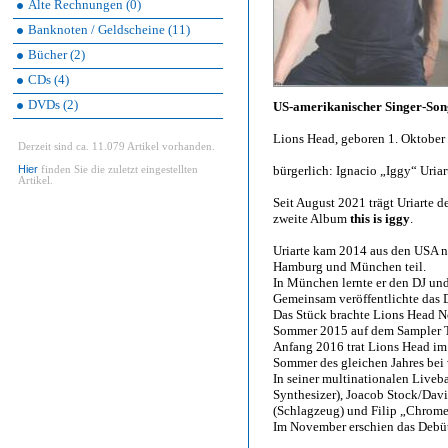
Alte Rechnungen (0)
Banknoten / Geldscheine (11)
Bücher (2)
CDs (4)
DVDs (2)
US-amerikanischer Singer-Son
Lions Head, geboren 1. Oktober
Derzeit sind ca. 11.079 Artikel vorhanden.
Hier
bürgerlich: Ignacio „Iggy“ Uriar
finden Sie die zuletzt eingestellten
Artikel.
Seit August 2021 trägt Uriarte 
zweite Album
this is iggy
.
Uriarte kam 2014 aus den USA 
Hamburg und München teil.
In München lernte er den DJ un
Gemeinsam veröffentlichte das D
Das Stück brachte Lions Head N
Sommer 2015 auf dem Sampler Ta
Anfang 2016 trat Lions Head i
Sommer des gleichen Jahres bei 
In seiner multinationalen Liveb
Synthesizer), Joacob Stock/Davi
(Schlagzeug) und Filip „Chrome
Im November erschien das Deb