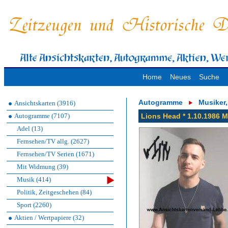
Home
Neues
Suche
Autogramme
Musiker
Ansichtskarten (3916)
Autogramme (7107)
Lions Head * 1.10.1986 Ma
Adel (13)
Fernsehen/TV allg. (2627)
Fernsehen/TV Serien (1671)
Mit Widmung (39)
Musik (414)
Politik, Zeitgeschehen (84)
Sport (2260)
Aktien / Wertpapiere (32)