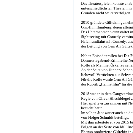
Das Theaterspielen konnte er a
unterschiedlichsten Theatern in
Gründen nicht weiterverfolgen.
2010 gründete Gültekin gemeins
GmbH in Hamburg, deren alleinige
Das Unternehmen veranstaltet in
Sightseeing mit Comedy verbin
Hafenrundfahrt mit Comedy, und
der Leitung von Cem Ali Gültek
Neben Episodenrollen bei
Die P
Donnerstagabend-Krimireihe
No
Rolle als Mehmet Ösker zu sehe
An der Seite von Hinnerk Schön
liebevoll Verrückten aus Schwan
Für die Rolle wurde Cem Ali Gü
der Rubrik „Heimatfilm“ für di
2018 war er in dem Gangsterdr
Regie von Oliver Hirschbiegel z
Hier spielte er zusammen mit Ne
besucht hatte.
Im selben Jahr war er auch an 
von Holger Schmidt beteiligt.
Mit ihm arbeitete er von 2015 
Folgen an der Seite von Idil Üne
Ebenso produzierte Gültekin in