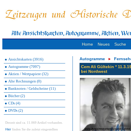
Home
Neues
Suche
Autogramme
Fernseh
Ansichtskarten (3916)
Autogramme (7097)
Cem Ali Gültekin * 11.3.
bei Nordwest
Aktien / Wertpapiere (32)
Alte Rechnungen (0)
Banknoten / Geldscheine (11)
Bücher (2)
CDs (4)
DVDs (2)
Derzeit sind ca. 11.069 Artikel vorhanden.
Hier
finden Sie die zuletzt eingestellten