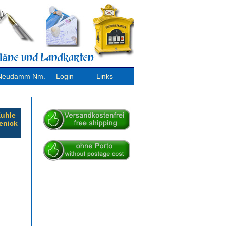
/ Neudamm Nm.
Login
Links
Kuhle
enick