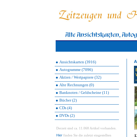
A
Ansichtskarten (3916)
Autogramme (7096)
Aktien / Wertpapiere (32)
Alte Rechnungen (0)
Banknoten / Geldscheine (11)
Bücher (2)
CDs (4)
DVDs (2)
Derzeit sind ca. 11.068 Artikel vorhanden.
Hier
1
finden Sie die zuletzt eingestellten