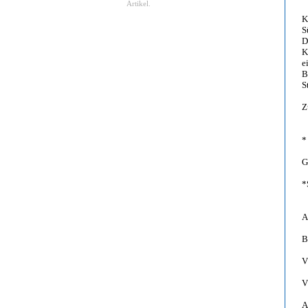
Artikel.
K
S
D
K
e
B
S
Z
*
G
*
A
B
V
V
A