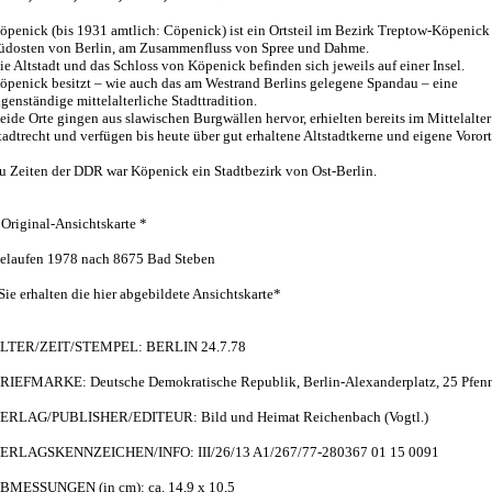
öpenick (bis 1931 amtlich: Cöpenick) ist ein Ortsteil im Bezirk Treptow-Köpenick
üdosten von Berlin, am Zusammenfluss von Spree und Dahme.
ie Altstadt und das Schloss von Köpenick befinden sich jeweils auf einer Insel.
öpenick besitzt – wie auch das am Westrand Berlins gelegene Spandau – eine
igenständige mittelalterliche Stadttradition.
eide Orte gingen aus slawischen Burgwällen hervor, erhielten bereits im Mittelalter
tadtrecht und verfügen bis heute über gut erhaltene Altstadtkerne und eigene Vorort
u Zeiten der DDR war Köpenick ein Stadtbezirk von Ost-Berlin.
 Original-Ansichtskarte *
elaufen 1978 nach 8675 Bad Steben
Sie erhalten die hier abgebildete Ansichtskarte*
LTER/ZEIT/STEMPEL: BERLIN 24.7.78
RIEFMARKE: Deutsche Demokratische Republik, Berlin-Alexanderplatz, 25 Pfen
ERLAG/PUBLISHER/EDITEUR: Bild und Heimat Reichenbach (Vogtl.)
ERLAGSKENNZEICHEN/INFO: III/26/13 A1/267/77-280367 01 15 0091
BMESSUNGEN (in cm): ca. 14,9 x 10,5