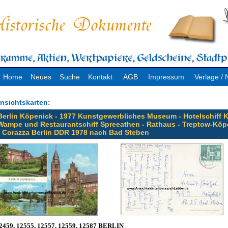
Home
Neues
Suche
Kontakt
AGB
Impressum
Verlage 
:
nsichtskarten
Berlin Köpenick - 1977 Kunstgewerbliches Museum - Hotelschiff 
Wampe und Restaurantschiff Spreeathen - Rathaus - Treptow-Köp
- Corazza Berlin DDR 1978 nach Bad Steben
2459, 12555, 12557, 12559, 12587 BERLIN