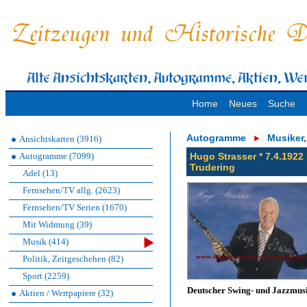
Home
Neues
Suche
Autogramme
Musiker
Ansichtskarten (3916)
Autogramme (7099)
Hugo Strasser * 7.4.192
Trudering
Adel (13)
Fernsehen/TV allg. (2623)
Fernsehen/TV Serien (1670)
Mit Widmung (39)
Musik (414)
Politik, Zeitgeschehen (82)
Sport (2259)
Deutscher Swing- und Jazzmus
Aktien / Wertpapiere (32)