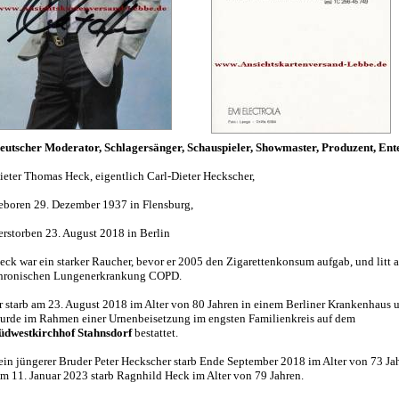
eutscher Moderator, Schlagersänger, Schauspieler, Showmaster, Produzent, Ent
ieter Thomas Heck, eigentlich Carl-Dieter Heckscher,
eboren 29. Dezember 1937 in Flensburg,
erstorben 23. August 2018 in Berlin
eck war ein starker Raucher, bevor er 2005 den Zigarettenkonsum aufgab, und litt a
hronischen Lungenerkrankung COPD.
r starb am 23. August 2018 im Alter von 80 Jahren in einem Berliner Krankenhaus 
urde im Rahmen einer Urnenbeisetzung im engsten Familienkreis auf dem
üdwestkirchhof Stahnsdorf
bestattet.
ein jüngerer Bruder Peter Heckscher starb Ende September 2018 im Alter von 73 Ja
m 11. Januar 2023 starb Ragnhild Heck im Alter von 79 Jahren.