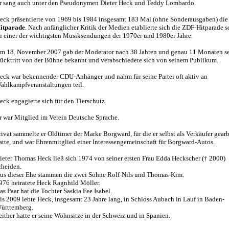
r sang auch unter den Pseudonymen Dieter Heck und Teddy Lombardo.
eck präsentierte von 1969 bis 1984 insgesamt 183 Mal (ohne Sonderausgaben) di
itparade
. Nach anfänglicher Kritik der Medien etablierte sich die ZDF-Hitparade s
u einer der wichtigsten Musiksendungen der 1970er und 1980er Jahre.
m 18. November 2007 gab der Moderator nach 38 Jahren und genau 11 Monaten s
ücktritt von der Bühne bekannt und verabschiedete sich von seinem Publikum.
eck war bekennender CDU-Anhänger und nahm für seine Partei oft aktiv an
ahlkampfveranstaltungen teil.
eck engagierte sich für den Tierschutz.
r war Mitglied im Verein Deutsche Sprache.
rivat sammelte er Oldtimer der Marke Borgward, für die er selbst als Verkäufer gearb
atte, und war Ehrenmitglied einer Interessengemeinschaft für Borgward-Autos.
ieter Thomas Heck ließ sich 1974 von seiner ersten Frau Edda Heckscher († 2000)
cheiden.
us dieser Ehe stammen die zwei Söhne Rolf-Nils und Thomas-Kim.
976 heiratete Heck Ragnhild Möller.
as Paar hat die Tochter Saskia Fee Isabel.
is 2009 lebte Heck, insgesamt 23 Jahre lang, in Schloss Aubach in Lauf in Baden-
ürttemberg.
either hatte er seine Wohnsitze in der Schweiz und in Spanien.