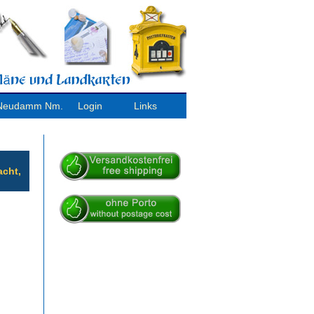
/ Neudamm Nm.
Login
Links
acht,