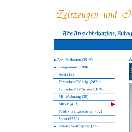
A
Ansichtskarten (3916)
Autogramme (7096)
Adel (13)
Fernsehen/TV allg. (2621)
Fernsehen/TV Serien (1670)
Mit Widmung (39)
Musik (413)
Politik, Zeitgeschehen (82)
Sport (2259)
Aktien / Wertpapiere (32)