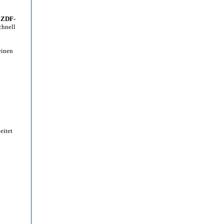
e
ZDF-
chnell
einen
eitet