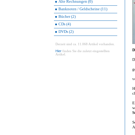
Alte Rechnungen (0)
Banknoten / Geldscheine (11)
Bücher (2)
CDs (4)
DVDs (2)
Derzeit sind ca. 11.068 Artikel vorhanden.
D
Hier
finden Sie die zuletzt eingestellten
Artikel.
D
g
v
H
c
E
w
S
S
A