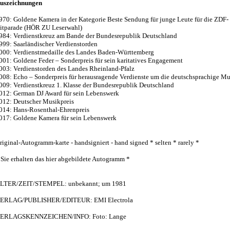
uszeichnungen
970: Goldene Kamera in der Kategorie Beste Sendung für junge Leute für die ZDF-
itparade (HÖR ZU Leserwahl)
984: Verdienstkreuz am Bande der Bundesrepublik Deutschland
999: Saarländischer Verdienstorden
000: Verdienstmedaille des Landes Baden-Württemberg
001: Goldene Feder – Sonderpreis für sein karitatives Engagement
003: Verdienstorden des Landes Rheinland-Pfalz
008: Echo – Sonderpreis für herausragende Verdienste um die deutschsprachige Mu
009: Verdienstkreuz 1. Klasse der Bundesrepublik Deutschland
012: German DJ Award für sein Lebenswerk
012: Deutscher Musikpreis
014: Hans-Rosenthal-Ehrenpreis
017: Goldene Kamera für sein Lebenswerk
riginal-Autogramm-karte - handsigniert - hand signed * selten * rarely *
 Sie erhalten das hier abgebildete Autogramm *
LTER/ZEIT/STEMPEL: unbekannt; um 1981
ERLAG/PUBLISHER/EDITEUR: EMI Electrola
ERLAGSKENNZEICHEN/INFO: Foto: Lange