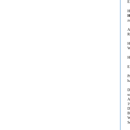
E
H
H
z
A
R
H
W
H
E
P
h
D
s
A
1
D
B
W
S