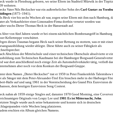
eck wurde in Flensburg geboren, wo seine Eltern im Stadtteil Mürwik in der Tirpitz
09 wohnten.
ecks Vater Nils Heckscher war ein außerehelicher Sohn des
Carl Gustav zu Ysenb
üdingen
(1875–1941).
ls Heck vier bis sechs Wochen alt war, zogen seine Eltern mit ihm nach Hamburg, d
ater als Verkaufsleiter einer Limonaden-Firma dorthin versetzt worden war.
aher wuchs Dieter Thomas Heck in der Hansestadt auf.
m Alter von fünf Jahren wurde er bei einem nächtlichen Bombenangriff in Hamburg 
iner Kellertreppe verschüttet.
egen dieses Traumas begann Heck nach seiner Rettung zu stottern, was er mit einer
esangsausbildung wieder ablegte. Diese führte auch zu seiner Fähigkeit als
chnellsprecher.
ach Abschluss der Mittelschule und einer technischen Oberschule absolvierte er ei
usbildung zum Technischen Kaufmann bei der Hamburger Borgward-Generalvertre
nd war dort anschließend noch einige Zeit als Automobilverkäufer tätig, verließ da
nternehmen aber noch vor dem Konkurs der Borgward-Gruppe.
nter dem Namen „Dieter Heckscher“ trat er 1959 in Peter Frankenfelds Talentshow to
oi als Sänger mit dem Peter-Alexander-Titel Ein bisschen mehr in der Harburger Frie
bert-Halle auf und sang 1961 in der Vorentscheidung des Grand Prix Eurovision de 
hanson, dem heutigen Eurovision Song Contest.
eck nahm ab 1959 einige Singles auf, darunter 1970 Good Morning, eine Coverver
leichnamigen Originals von Leapy Lee und
1981 Es ist Mitternacht, John
.
etztere Single wurde auch seine bekannteste und konnte sich in deutschen
chlagerparaden viele Wochen lang platzieren.
udem erschien ein Album gleichen Namens.