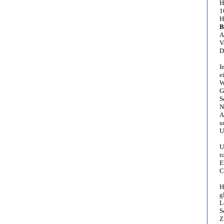
H
1
H
B
A
V
D
I
e
W
G
S
N
A
u
U
U
t
E
C
H
g
L
S
Z