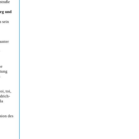
straße
urg und
a sein
unter
ne
tung
s
i, toi,
drich-
la
sion des