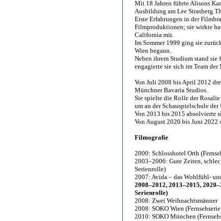
Mit 18 Jahren führte Alisons Kar
Ausbildung am Lee Strasberg The
Erste Erfahrungen in der Filmbr
Filmproduktionen; sie wirkte ha
California mit.
Im Sommer 1999 ging sie zurück 
Wien begann.
Neben ihrem Studium stand sie 
engagierte sie sich im Team der
Von Juli 2008 bis April 2012 dr
Münchner Bavaria Studios.
Sie spielte die Rolle der Rosal
um an der Schauspielschule der U
Von 2013 bis 2015 absolvierte sie
Von August 2020 bis Juni 2022 s
Filmografie
2000: Schlosshotel Orth (Fernseh
2003–2006: Gute Zeiten, schlec
Serienrolle)
2007: Avida – das Wohlfühl- u
2008–2012, 2013–2015, 2020–2
Serienrolle)
2008: Zwei Weihnachtsmänner
2008: SOKO Wien (Fernsehserie,
2010: SOKO München (Fernsehse