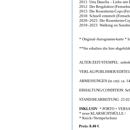
2011: Utta Danella – Liebe mit 
2012: Der Bergdoktor (Fernsehse
2015: Die Rosenheim-Cops (Fern
2018: Schnell ermittelt (Fernseh
2020–2025: Die Rosenheim-Cops 
2019–2023: Walking on Sunshin
* Original-Autogramm-karte * h
**Sie erhalten die hier abgebi
ALTER/ZEIT/STEMPEL: unbeka
VERLAG/PUBLISHER/EDITEUR: 
ABMESSUNGEN (in cm): ca. 14,
ERHALTUNG/CONDITION: Sehr g
STAND/BEARBEITUNG: 25.02
INKLUSIV
: * PORTO + VERS
* neue KLARSICHTHÜLLE /
* Knick-/Stempelschutz
Preis: 8.40 €