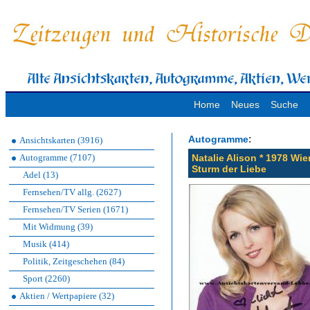
Home
Neues
Suche
:
Autogramme
Ansichtskarten (3916)
Autogramme (7107)
Natalie Alison * 1978 Wie
Sturm der Liebe
Adel (13)
Fernsehen/TV allg. (2627)
Fernsehen/TV Serien (1671)
Mit Widmung (39)
Musik (414)
Politik, Zeitgeschehen (84)
Sport (2260)
Aktien / Wertpapiere (32)