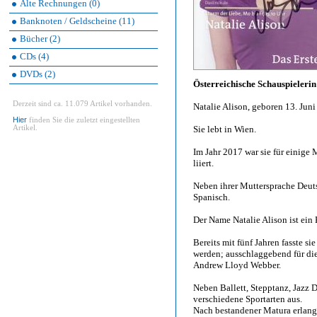
Alte Rechnungen (0)
Banknoten / Geldscheine (11)
Bücher (2)
CDs (4)
DVDs (2)
Österreichische Schauspielerin
Derzeit sind ca. 11.079 Artikel vorhanden.
Natalie Alison, geboren 13. Juni
Hier
finden Sie die zuletzt eingestellten
Artikel.
Sie lebt in Wien.
Im Jahr 2017 war sie für einige
liiert.
Neben ihrer Muttersprache Deutsc
Spanisch.
Der Name Natalie Alison ist ein 
Bereits mit fünf Jahren fasste s
werden; ausschlaggebend für di
Andrew Lloyd Webber.
Neben Ballett, Stepptanz, Jazz 
verschiedene Sportarten aus.
Nach bestandener Matura erlangt