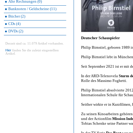
Alte Rechnungen (0)
Banknoten / Geldscheine (11)
Bücher (2)
CDs (4)
DVDs (2)
Deutscher Schauspieler
Derzeit sind ca. 11.079 Artikel vorhanden.
Philip Birnstiel, geboren 1989
Hier
finden Sie die zuletzt eingestellten
Artikel.
Philip Birnstiel lebt in München
Seit September 2021 ist er mit d
In der ARD-Telenovela
Sturm d
Rolle des Massimo Foghetti.
Philip Birnstiel absolvierte 20
Internationalen Schule für Scha
Seither wirkte er in Kurzfilmen
Zu seinen Kinoarbeiten gehöre
und der Actionfilm
Mission Inde
Tobias Schenke seine Partner wa
In der TV-Serie
Das Boot
war er 