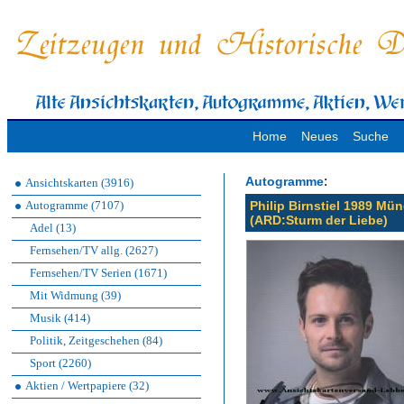
Home
Neues
Suche
:
Autogramme
Ansichtskarten (3916)
Autogramme (7107)
Philip Birnstiel 1989 Mü
(ARD:Sturm der Liebe)
Adel (13)
Fernsehen/TV allg. (2627)
Fernsehen/TV Serien (1671)
Mit Widmung (39)
Musik (414)
Politik, Zeitgeschehen (84)
Sport (2260)
Aktien / Wertpapiere (32)