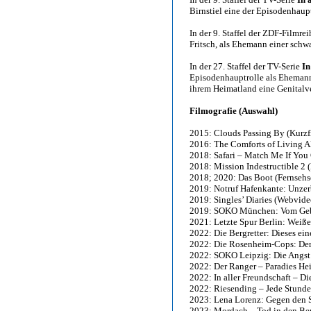
Birnstiel eine der Episodenhaupt
In der 9. Staffel der ZDF-Filmre
Fritsch, als Ehemann einer sch
In der 27. Staffel der TV-Serie
In
Episodenhauptrolle als Ehemann 
ihrem Heimatland eine Genitalv
Filmografie (Auswahl)
2015: Clouds Passing By (Kurzf
2016: The Comforts of Living Al
2018: Safari – Match Me If You
2018: Mission Indestructible 2 
2018; 2020: Das Boot (Fernsehse
2019: Notruf Hafenkante: Unzerb
2019: Singles’ Diaries (Webvide
2019: SOKO München: Vom Gebe
2021: Letzte Spur Berlin: Weiße
2022: Die Bergretter: Dieses ein
2022: Die Rosenheim-Cops: Der e
2022: SOKO Leipzig: Die Angst f
2022: Der Ranger – Paradies He
2022: In aller Freundschaft – Di
2022: Riesending – Jede Stunde 
2023: Lena Lorenz: Gegen den S
2023: Mordach – Tod in den Ber