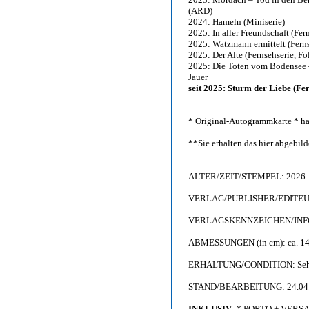
(ARD)
2024: Hameln (Miniserie)
2025: In aller Freundschaft (Fer
2025: Watzmann ermittelt (Ferns
2025: Der Alte (Fernsehserie, F
2025: Die Toten vom Bodensee 
Jauer
seit 2025: Sturm der Liebe (Fe
* Original-Autogrammkarte * ha
**Sie erhalten das hier abgebi
ALTER/ZEIT/STEMPEL: 2026
VERLAG/PUBLISHER/EDITEUR:
VERLAGSKENNZEICHEN/INFO: F
ABMESSUNGEN (in cm): ca. 14,
ERHALTUNG/CONDITION: Sehr g
STAND/BEARBEITUNG: 24.04
INKLUSIV
: * PORTO + VERS