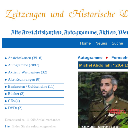
Home
Neues
Suche
Autogramme
Fernseh
Ansichtskarten (3916)
Autogramme (7097)
Michel Abdollahi * 20.4.1
Aktien / Wertpapiere (32)
Alte Rechnungen (0)
Banknoten / Geldscheine (11)
Bücher (2)
CDs (4)
DVDs (2)
Derzeit sind ca. 11.069 Artikel vorhanden.
Hier
finden Sie die zuletzt eingestellten