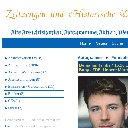
Home
Neues
Suche
Autogramme
Fernseh
Ansichtskarten (3916)
Autogramme (7096)
Benjamin Trinks * 15.10.
Baby / ZDF: Unsere Mütte
Aktien / Wertpapiere (32)
Alte Rechnungen (0)
Banknoten / Geldscheine (11)
Bücher (2)
CDs (4)
DVDs (2)
Derzeit sind ca. 11.068 Artikel vorhanden.
Hier
finden Sie die zuletzt eingestellten