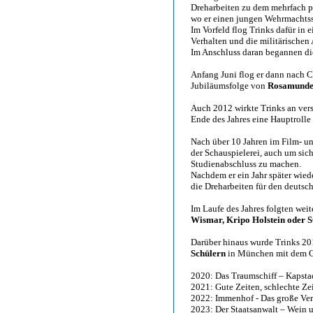
Dreharbeiten zu dem mehrfach p
wo er einen jungen Wehrmachtss
Im Vorfeld flog Trinks dafür in
Verhalten und die militärischen
Im Anschluss daran begannen die
Anfang Juni flog er dann nach C
Jubiläumsfolge von
Rosamunde 
Auch 2012 wirkte Trinks an ver
Ende des Jahres eine Hauptroll
Nach über 10 Jahren im Film- u
der Schauspielerei, auch um sich
Studienabschluss zu machen.
Nachdem er ein Jahr später wied
die Dreharbeiten für den deutsc
Im Laufe des Jahres folgten wei
Wismar, Kripo Holstein oder
Darüber hinaus wurde Trinks 201
Schülern
in München mit dem G
2020: Das Traumschiff – Kapsta
2021: Gute Zeiten, schlechte Ze
2022: Immenhof - Das große Ve
2023: Der Staatsanwalt – Wein