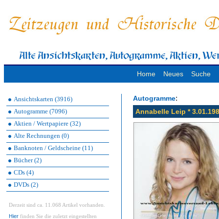
Home
Neues
Suche
:
Autogramme
Ansichtskarten (3916)
Autogramme (7096)
Annabelle Leip * 3.01.19
Aktien / Wertpapiere (32)
Alte Rechnungen (0)
Banknoten / Geldscheine (11)
Bücher (2)
CDs (4)
DVDs (2)
Derzeit sind ca. 11.068 Artikel vorhanden.
Hier
finden Sie die zuletzt eingestellten