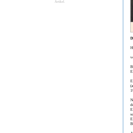
Artikel.
D
H
v
B
E
E
(
1
N
d
E
s
E
B