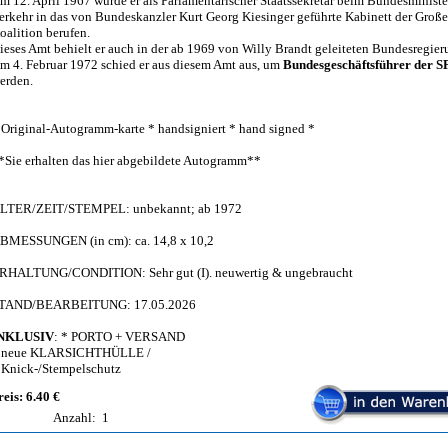
m 12. April 1967 wurde er als Parlamentarischer Staatssekretär beim Bundesminister
erkehr in das von Bundeskanzler Kurt Georg Kiesinger geführte Kabinett der Groß
oalition berufen.
ieses Amt behielt er auch in der ab 1969 von Willy Brandt geleiteten Bundesregier
m 4. Februar 1972 schied er aus diesem Amt aus, um
Bundesgeschäftsführer der S
erden.
 Original-Autogramm-karte * handsigniert * hand signed *
*Sie erhalten das hier abgebildete Autogramm**
LTER/ZEIT/STEMPEL: unbekannt; ab 1972
BMESSUNGEN (in cm): ca. 14,8 x 10,2
RHALTUNG/CONDITION: Sehr gut (I). neuwertig & ungebraucht
TAND/BEARBEITUNG: 17.05.2026
NKLUSIV
: * PORTO + VERSAND
 neue KLARSICHTHÜLLE /
 Knick-/Stempelschutz
reis: 6.40 €
Anzahl:
1