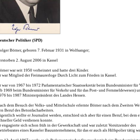
eutscher Politiker (SPD)
olger Börner, geboren 7. Februar 1931 in Wolfsanger;
erstorben 2. August 2006 in Kassel
örner war seit 1950 verheiratet und hatte drei Kinder.
r war Mitglied der Freimaurerloge Durch Licht zum Frieden in Kassel.
r war von 1967 bis 1972 Parlamentarischer Staatssekretär beim Bundesminister für 
ab 1969 beim Bundesminister für Verkehr und für das Post- und Fernmeldewesen) u
976 bis 1987 Ministerpräsident des Landes Hessen.
ach dem Besuch der Volks- und Mittelschule erlernte Börner nach dem Zweiten We
en Beruf des Betonfacharbeiters.
igentlich wollte er Journalist werden, entschied sich aber für einen Beruf, bei dem e
chneller Geld verdienen konnte.
r engagierte sich schon früh in der Gewerkschaft und war zuletzt Vorsitzender des
etriebsrates eines Kasseler Bauunternehmens, für das er auch als Hilfspolier tätig wa