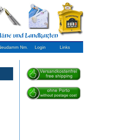
/ Neudamm Nm.
Login
Links