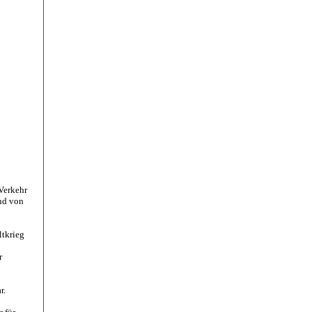
Verkehr
nd von
ltkrieg
r
r.