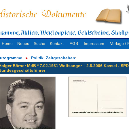
Home
Neues
Suche
Kontakt
AGB
Impressum
Verlage 
utogramme
Politik, Zeitgeschehen
:
Holger Börner MdB * 7.02.1931 Wolfsanger † 2.8.2006 Kassel - SPD
Bundesgeschäftsführer