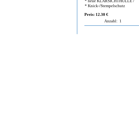
* neue KLARSICHTHÜLLE /
* Knick-/Stempelschutz
Preis: 12.30 €
Anzahl:
1