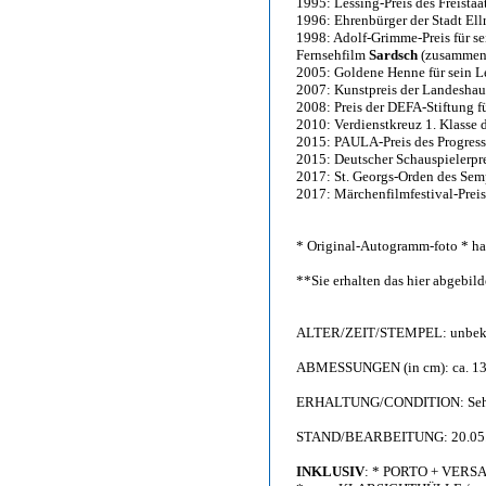
1995: Lessing-Preis des Freistaa
1996: Ehrenbürger der Stadt Ell
1998: Adolf-Grimme-Preis für s
Fernsehfilm
Sardsch
(zusammen 
2005: Goldene Henne für sein 
2007: Kunstpreis der Landeshau
2008: Preis der DEFA-Stiftung f
2010: Verdienstkreuz 1. Klasse
2015: PAULA-Preis des Progress
2015: Deutscher Schauspielerpre
2017: St. Georgs-Orden des Sem
2017: Märchenfilmfestival-Preis
* Original-Autogramm-foto * han
**Sie erhalten das hier abgebi
ALTER/ZEIT/STEMPEL: unbek
ABMESSUNGEN (in cm): ca. 13,
ERHALTUNG/CONDITION: Sehr gu
STAND/BEARBEITUNG: 20.05
INKLUSIV
: * PORTO + VERS