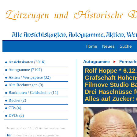
Home
Neues
Suche
Autogramme
Fernseh
Ansichtskarten (3916)
Autogramme (7107)
Rolf Hoppe * 6.12.
Grafschaft Hohens
Aktien / Wertpapiere (32)
Filmove Studio B
Alte Rechnungen (0)
Drei Haselnüsse f
Banknoten / Geldscheine (11)
Alles auf Zucker! 
Bücher (2)
CDs (4)
DVDs (2)
Derzeit sind ca. 11.079 Artikel vorhanden.
Hier
finden Sie die zuletzt eingestellten