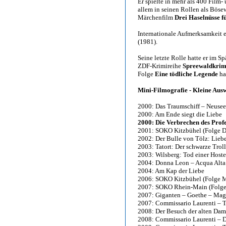
Er spielte in mehr als 400 Fil
allem in seinen Rollen als Böse
Märchenfilm
Drei Haselnüsse f
Internationale Aufmerksamkeit e
(1981).
Seine letzte Rolle hatte er im 
ZDF-Krimireihe
Spreewaldkrim
Folge
Eine tödliche Legende
ha
Mini-Filmografie - Kleine Aus
2000: Das Traumschiff – Neuse
2000: Am Ende siegt die Liebe
2000: Die Verbrechen des Prof
2001: SOKO Kitzbühel (Folge D
2002: Der Bulle von Tölz: Lieb
2003: Tatort: Der schwarze Troll
2003: Wilsberg: Tod einer Hoste
2004: Donna Leon – Acqua Alta
2004: Am Kap der Liebe
2006: SOKO Kitzbühel (Folge M
2007: SOKO Rhein-Main (Folge D
2007: Giganten – Goethe – Magi
2007: Commissario Laurenti – To
2008: Der Besuch der alten Da
2008: Commissario Laurenti – D