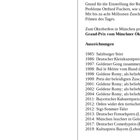
Grund für die Einstellung der R
Probleme Ottfried Fischers, wie
Mit bis zu acht Millionen Zusch
Filmen des Tages.
Zum Oktoberfest in München prä
Grand-Prix vom Münchner Okt
Auszeichnungen
1985: Salzburger Stier
1986: Deutscher Kleinkunstprei
1997: Goldener Gong zusammen
1998: Bul le Mérite vom Bund 
1998: Goldene Romy; als beliebt
1999: Preis der beleidigten Zus
2001: Goldene Romy; als beliebt
2002: Goldene Romy; als beliebt
2004: Goldene Romy; als beliebt
2011: Bayerischer Kabarettpreis
2012: Orden wider den tierische
2012: Sigi-Sommer-Taler
2013: Deutscher Fernsehpreis (
2014: München leuchtet in Gol
2017: Deutscher Comedypreis (E
2019: Kulturpreis Bayern (Lebe