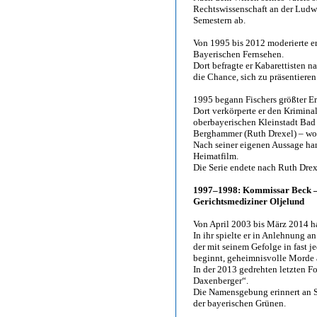
Rechtswissenschaft an der Lud
Semestern ab.
Von 1995 bis 2012 moderierte e
Bayerischen Fernsehen.
Dort befragte er Kabarettisten 
die Chance, sich zu präsentieren
1995 begann Fischers größter Er
Dort verkörperte er den Krimin
oberbayerischen Kleinstadt Bad 
Berghammer (Ruth Drexel) – wo
Nach seiner eigenen Aussage han
Heimatfilm.
Die Serie endete nach Ruth Dre
1997–1998: Kommissar Beck – D
Gerichtsmediziner Oljelund
Von April 2003 bis März 2014 ha
In ihr spielte er in Anlehnung a
der mit seinem Gefolge in fast j
beginnt, geheimnisvolle Morde 
In der 2013 gedrehten letzten Fo
Daxenberger“.
Die Namensgebung erinnert an S
der bayerischen Grünen.