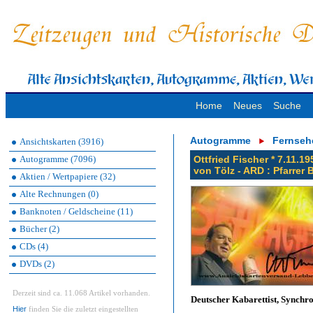
Home
Neues
Suche
Autogramme
Fernseh
Ansichtskarten (3916)
Autogramme (7096)
Ottfried Fischer * 7.11.1
von Tölz - ARD : Pfarrer 
Aktien / Wertpapiere (32)
Alte Rechnungen (0)
Banknoten / Geldscheine (11)
Bücher (2)
CDs (4)
DVDs (2)
Derzeit sind ca. 11.068 Artikel vorhanden.
Deutscher Kabarettist, Synchr
Hier
finden Sie die zuletzt eingestellten