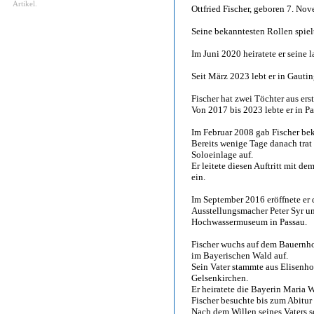
Artikel.
Ottfried Fischer, geboren 7. No
Seine bekanntesten Rollen spiel
Im Juni 2020 heiratete er seine
Seit März 2023 lebt er in Gautin
Fischer hat zwei Töchter aus erst
Von 2017 bis 2023 lebte er in Pa
Im Februar 2008 gab Fischer beka
Bereits wenige Tage danach trat
Soloeinlage auf.
Er leitete diesen Auftritt mit d
ein.
Im September 2016 eröffnete er
Ausstellungsmacher Peter Syr u
Hochwassermuseum in Passau.
Fischer wuchs auf dem Bauernhof
im Bayerischen Wald auf.
Sein Vater stammte aus Elisenho
Gelsenkirchen.
Er heiratete die Bayerin Maria 
Fischer besuchte bis zum Abitur
Nach dem Willen seines Vaters s