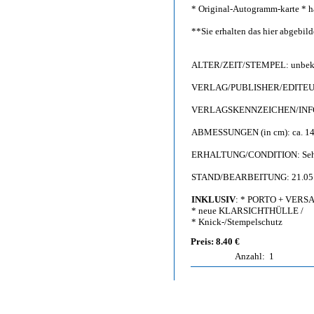
* Original-Autogramm-karte * h
**Sie erhalten das hier abgebi
ALTER/ZEIT/STEMPEL: unbeka
VERLAG/PUBLISHER/EDITEU
VERLAGSKENNZEICHEN/INFO: F
ABMESSUNGEN (in cm): ca. 14,
ERHALTUNG/CONDITION: Sehr gu
STAND/BEARBEITUNG: 21.05
INKLUSIV
: * PORTO + VERS
* neue KLARSICHTHÜLLE /
* Knick-/Stempelschutz
Preis: 8.40 €
Anzahl:
1