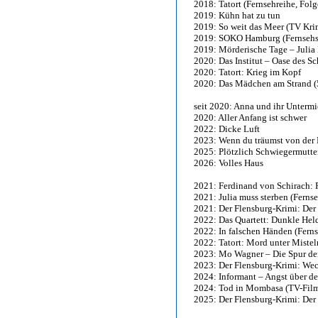
2018: Tatort (Fernsehreihe, Fol
2019: Kühn hat zu tun
2019: So weit das Meer (TV Kr
2019: SOKO Hamburg (Fernsehser
2019: Mörderische Tage – Julia 
2020: Das Institut – Oase des S
2020: Tatort: Krieg im Kopf
2020: Das Mädchen am Strand (5
seit 2020: Anna und ihr Untermi
2020: Aller Anfang ist schwer
2022: Dicke Luft
2023: Wenn du träumst von der 
2025: Plötzlich Schwiegermutte
2026: Volles Haus
2021: Ferdinand von Schirach: F
2021: Julia muss sterben (Ferns
2021: Der Flensburg-Krimi: Der
2022: Das Quartett: Dunkle Hel
2022: In falschen Händen (Ferns
2022: Tatort: Mord unter Mistel
2023: Mo Wagner – Die Spur der
2023: Der Flensburg-Krimi: Wec
2024: Informant – Angst über de
2024: Tod in Mombasa (TV-Fil
2025: Der Flensburg-Krimi: Der 