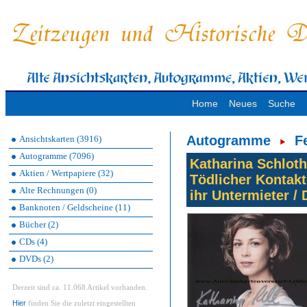
Home
Neues
Suche
Autogramme
F
Ansichtskarten (3916)
Autogramme (7096)
Katharina Schloth
Aktien / Wertpapiere (32)
Tödlicher Kontakt
Alte Rechnungen (0)
ihr Untermieter /
Banknoten / Geldscheine (11)
Bücher (2)
CDs (4)
DVDs (2)
Derzeit sind ca. 11.068 Artikel vorhanden.
Hier
finden Sie die zuletzt eingestellten