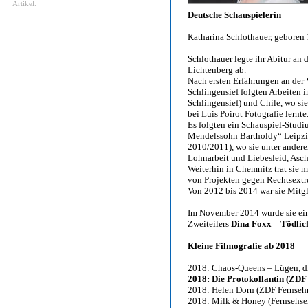
Artikel.
Deutsche Schauspielerin
Katharina Schlothauer, geboren 
Schlothauer legte ihr Abitur an 
Lichtenberg ab.
Nach ersten Erfahrungen an der 
Schlingensief folgten Arbeiten i
Schlingensief) und Chile, wo si
bei Luis Poirot Fotografie lernte
Es folgten ein Schauspiel-Studi
Mendelssohn Bartholdy“ Leipzi
2010/2011), wo sie unter ander
Lohnarbeit und Liebesleid, Asch
Weiterhin in Chemnitz trat sie 
von Projekten gegen Rechtsext
Von 2012 bis 2014 war sie Mitg
Im November 2014 wurde sie ein
Zweiteilers
Dina Foxx – Tödlic
Kleine Filmografie ab 2018
2018: Chaos-Queens – Lügen, di
2018: Die Protokollantin (ZDF
2018: Helen Dorn (ZDF Fernsehr
2018: Milk & Honey (Fernsehser