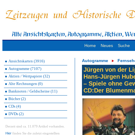
Home
Neues
Suche
Autogramme
Fernseh
Ansichtskarten (3916)
Autogramme (7107)
Jürgen von der Li
Hans-Jürgen Hube
Aktien / Wertpapiere (32)
– Spiele ohne Gew
Alte Rechnungen (0)
CD:Der Blumenma
Banknoten / Geldscheine (11)
Bücher (2)
CDs (4)
DVDs (2)
Derzeit sind ca. 11.079 Artikel vorhanden.
Hier
finden Sie die zuletzt eingestellten