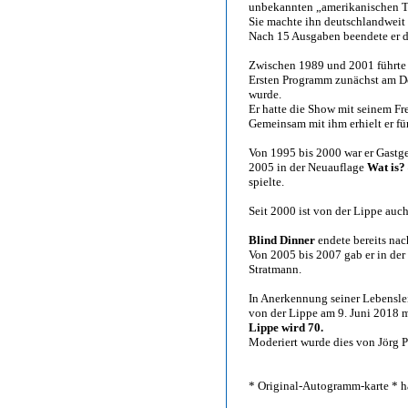
unbekannten „amerikanischen T
Sie machte ihn deutschlandweit
Nach 15 Ausgaben beendete er d
Zwischen 1989 und 2001 führte
Ersten Programm zunächst am D
wurde.
Er hatte die Show mit seinem F
Gemeinsam mit ihm erhielt er fü
Von 1995 bis 2000 war er Gastg
2005 in der Neuauflage
Wat is? 
spielte.
Seit 2000 ist von der Lippe auch 
Blind Dinner
endete bereits na
Von 2005 bis 2007 gab er in de
Stratmann.
In Anerkennung seiner Lebenslei
von der Lippe am 9. Juni 2018 
Lippe wird 70.
Moderiert wurde dies von Jörg P
* Original-Autogramm-karte * h