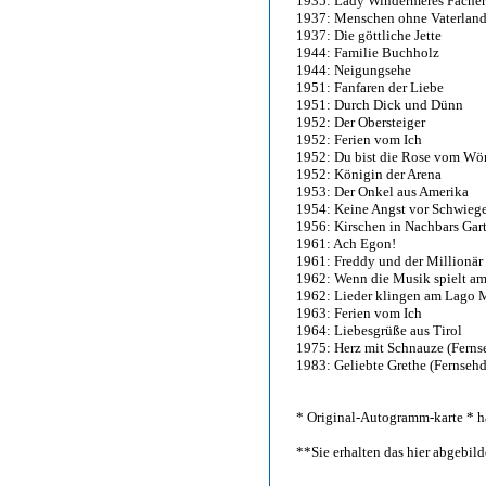
1935: Lady Windermeres Fächer
1937: Menschen ohne Vaterlan
1937: Die göttliche Jette
1944: Familie Buchholz
1944: Neigungsehe
1951: Fanfaren der Liebe
1951: Durch Dick und Dünn
1952: Der Obersteiger
1952: Ferien vom Ich
1952: Du bist die Rose vom Wör
1952: Königin der Arena
1953: Der Onkel aus Amerika
1954: Keine Angst vor Schwieg
1956: Kirschen in Nachbars Gart
1961: Ach Egon!
1961: Freddy und der Millionär
1962: Wenn die Musik spielt a
1962: Lieder klingen am Lago 
1963: Ferien vom Ich
1964: Liebesgrüße aus Tirol
1975: Herz mit Schnauze (Ferns
1983: Geliebte Grethe (Fernseh
* Original-Autogramm-karte * h
**Sie erhalten das hier abgebi