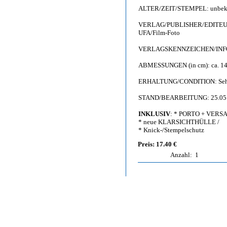
ALTER/ZEIT/STEMPEL: unbekan
VERLAG/PUBLISHER/EDITEUR: Fi
UFA/Film-Foto
VERLAGSKENNZEICHEN/INFO: C
ABMESSUNGEN (in cm): ca. 14,
ERHALTUNG/CONDITION: Sehr gut 
STAND/BEARBEITUNG: 25.05
INKLUSIV
: * PORTO + VERSAN
* neue KLARSICHTHÜLLE /
* Knick-/Stempelschutz
Preis: 17.40 €
Anzahl:
1