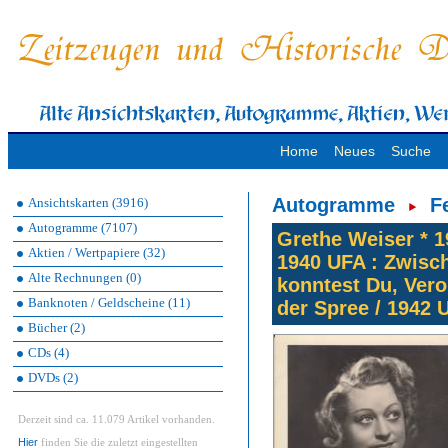
Home
Neues
Suche
Autogramme
F
Ansichtskarten (3916)
Autogramme (7107)
Grethe Weiser * 1
Aktien / Wertpapiere (32)
1940 UFA : Zwisc
Alte Rechnungen (0)
konntest Du, Veron
Banknoten / Geldscheine (11)
der Spree / 1942 
Bücher (2)
CDs (4)
DVDs (2)
Derzeit sind ca. 11.079 Artikel vorhanden.
Hier
finden Sie die zuletzt eingestellten