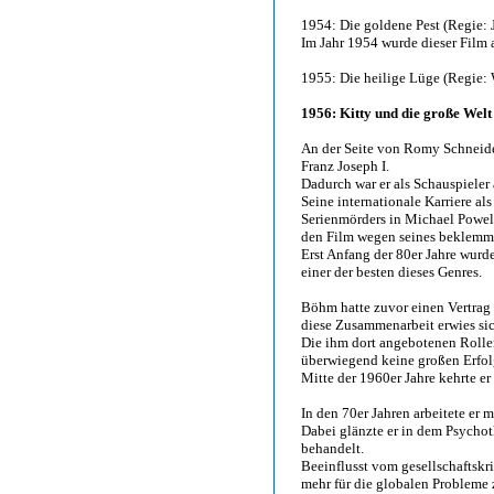
1954: Die goldene Pest (Regie: 
Im Jahr 1954 wurde dieser Film a
1955: Die heilige Lüge (Regie: 
1956: Kitty und die große Welt
An der Seite von Romy Schneider
Franz Joseph I.
Dadurch war er als Schauspieler 
Seine internationale Karriere al
Serienmörders in Michael Powe
den Film wegen seines beklemme
Erst Anfang der 80er Jahre wurde
einer der besten dieses Genres.
Böhm hatte zuvor einen Vertra
diese Zusammenarbeit erwies sich 
Die ihm dort angebotenen Rollen
überwiegend keine großen Erfol
Mitte der 1960er Jahre kehrte e
In den 70er Jahren arbeitete er 
Dabei glänzte er in dem Psychot
behandelt.
Beeinflusst vom gesellschaftsk
mehr für die globalen Probleme z