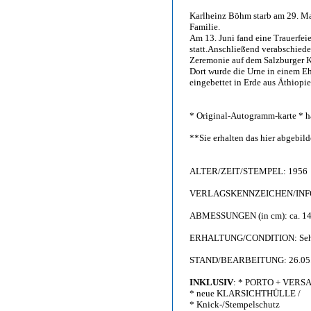
Karlheinz Böhm starb am 29. Mai
Familie.
Am 13. Juni fand eine Trauerfei
statt.Anschließend verabschied
Zeremonie auf dem Salzburger 
Dort wurde die Urne in einem Eh
eingebettet in Erde aus Äthiopie
* Original-Autogramm-karte * ha
**Sie erhalten das hier abgebi
ALTER/ZEIT/STEMPEL: 1956
VERLAGSKENNZEICHEN/INFO: 
ABMESSUNGEN (in cm): ca. 14,
ERHALTUNG/CONDITION: Sehr gu
STAND/BEARBEITUNG: 26.05
INKLUSIV
: * PORTO + VERS
* neue KLARSICHTHÜLLE /
* Knick-/Stempelschutz