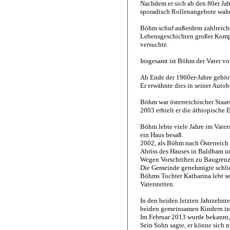
Nachdem er sich ab den 80er Jah
sporadisch Rollenangebote wahr
Böhm schuf außerdem zahlreiche 
Lebensgeschichten großer Komp
versuchte.
Insgesamt ist Böhm der Vater vo
Ab Ende der 1960er-Jahre gehör
Er erwähnte dies in seiner Auto
Böhm war österreichischer Staats
2003 erhielt er die äthiopische 
Böhm lebte viele Jahre im Vaters
ein Haus besaß.
2002, als Böhm nach Österreich 
Abriss des Hauses in Baldham u
Wegen Vorschriften zu Baugrenz
Die Gemeinde genehmigte schlie
Böhms Tochter Katharina lebt sei
Vaterstetten.
In den beiden letzten Jahrzehnt
beiden gemeinsamen Kindern in 
Im Februar 2013 wurde bekannt, 
Sein Sohn sagte, er könne sich 