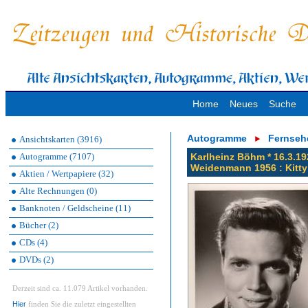
Home
Neues
Suche
Autogramme
Fernseh
Ansichtskarten (3916)
Autogramme (7107)
Karlheinz Böhm * 16.3.19
Weidenmann 1956 : Kitty
Aktien / Wertpapiere (32)
Alte Rechnungen (0)
Banknoten / Geldscheine (11)
Bücher (2)
CDs (4)
DVDs (2)
Derzeit sind ca. 11.079 Artikel vorhanden.
Hier
finden Sie die zuletzt eingestellten