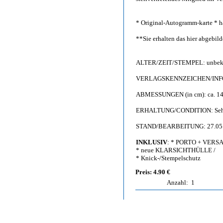
* Original-Autogramm-karte * h
**Sie erhalten das hier abgebi
ALTER/ZEIT/STEMPEL: unbeka
VERLAGSKENNZEICHEN/INFO: F
ABMESSUNGEN (in cm): ca. 14,
ERHALTUNG/CONDITION: Sehr g
STAND/BEARBEITUNG: 27.05
INKLUSIV
: * PORTO + VERS
* neue KLARSICHTHÜLLE /
* Knick-/Stempelschutz
Preis: 4.90 €
Anzahl:
1