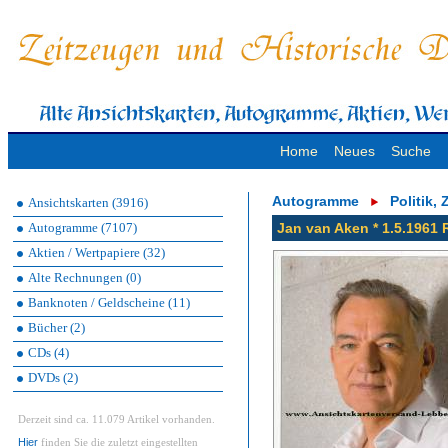
Home
Neues
Suche
Autogramme
Politik,
Ansichtskarten (3916)
Autogramme (7107)
Jan van Aken * 1.5.1961 R
Aktien / Wertpapiere (32)
Alte Rechnungen (0)
Banknoten / Geldscheine (11)
Bücher (2)
CDs (4)
DVDs (2)
Derzeit sind ca. 11.079 Artikel vorhanden.
Hier
finden Sie die zuletzt eingestellten