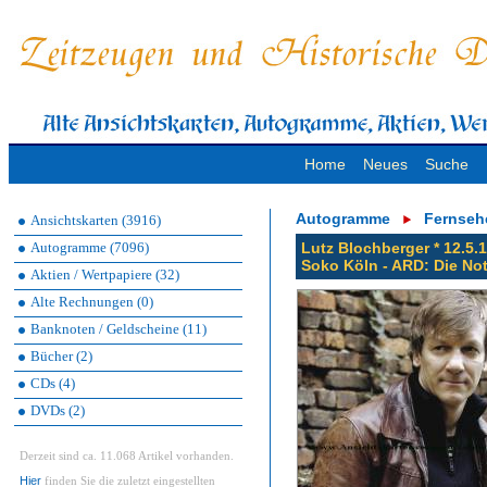
Home
Neues
Suche
Autogramme
Fernseh
Ansichtskarten (3916)
Autogramme (7096)
Lutz Blochberger * 12.5.
Soko Köln - ARD: Die Not
Aktien / Wertpapiere (32)
Alte Rechnungen (0)
Banknoten / Geldscheine (11)
Bücher (2)
CDs (4)
DVDs (2)
Derzeit sind ca. 11.068 Artikel vorhanden.
Hier
finden Sie die zuletzt eingestellten