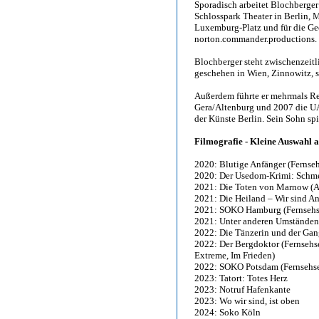
Sporadisch arbeitet Blochberger 
Schlosspark Theater in Berlin,
Luxemburg-Platz und für die Geo
norton.commander.productions.
Blochberger steht zwischenzeitli
geschehen in Wien, Zinnowitz, 
Außerdem führte er mehrmals Reg
Gera/Altenburg und 2007 die UA
der Künste Berlin. Sein Sohn spi
Filmografie - Kleine Auswahl 
2020: Blutige Anfänger (Fernseh
2020: Der Usedom-Krimi: Schme
2021: Die Toten von Marnow (AR
2021: Die Heiland – Wir sind An
2021: SOKO Hamburg (Fernsehse
2021: Unter anderen Umständen:
2022: Die Tänzerin und der Ga
2022: Der Bergdoktor (Fernsehs
Extreme, Im Frieden)
2022: SOKO Potsdam (Fernsehse
2023: Tatort: Totes Herz
2023: Notruf Hafenkante
2023: Wo wir sind, ist oben
2024: Soko Köln