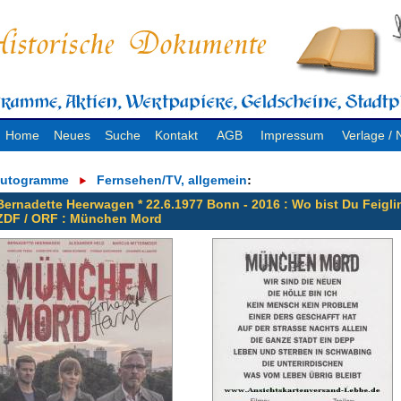
Home
Neues
Suche
Kontakt
AGB
Impressum
Verlage 
utogramme
Fernsehen/TV, allgemein
:
Bernadette Heerwagen * 22.6.1977 Bonn - 2016 : Wo bist Du Feigli
ZDF / ORF : München Mord