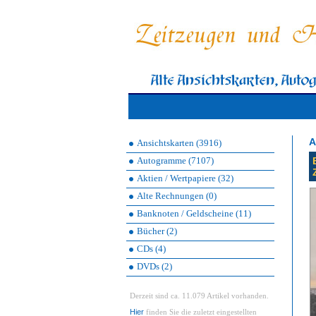
A
Ansichtskarten (3916)
Autogramme (7107)
Aktien / Wertpapiere (32)
Alte Rechnungen (0)
Banknoten / Geldscheine (11)
Bücher (2)
CDs (4)
DVDs (2)
Derzeit sind ca. 11.079 Artikel vorhanden.
Hier
finden Sie die zuletzt eingestellten