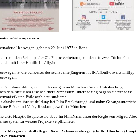
eutsche Schauspielerin
ernadette Heerwagen, geboren 22. Juni 1977 in Bonn
ie ist mit dem Schauspieler Ole Puppe verheiratet, mit dem sie zwei Töchter hat.
ie lebt mit ihrer Familie im Allgäu.
eerwagen ist die Schwester des sechs Jahre jüngeren Profi-Fußballtorwarts Philipp
eerwagen.
hre Schulausbildung machte Heerwagen im Münchner Vorort Unterhaching.
ach dem Abitur am Lise-Meitner-Gymnasium Unterhaching begann sie zunächst
ermanistik und Philosophie zu studieren.
ie absolvierte ihre Ausbildung bei Film Breakthrough und nahm Gesangsunterricht
laine Baker und Vicky Breskott, jeweils in München.
hre erste Hauptrolle spielte sie 1995 im Film
Nana
unter der Regie von Miguel Alex
er sie später für weitere Projekte verpflichtete.
005: Margarete Steiff (Regie: Xaver Schwarzenberger) (Rolle: Charlotte) Haupt
eike Makatsch