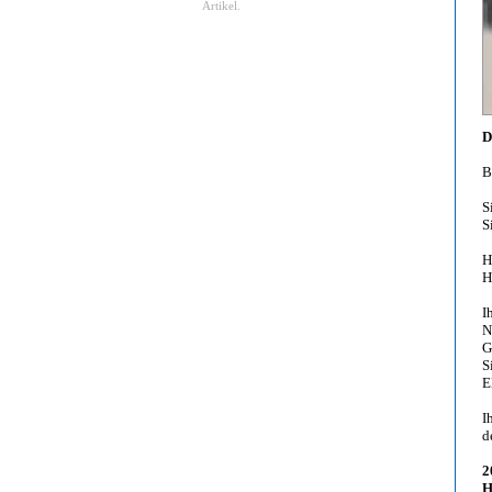
Artikel.
D
B
S
S
H
H
I
N
G
S
E
I
d
2
H