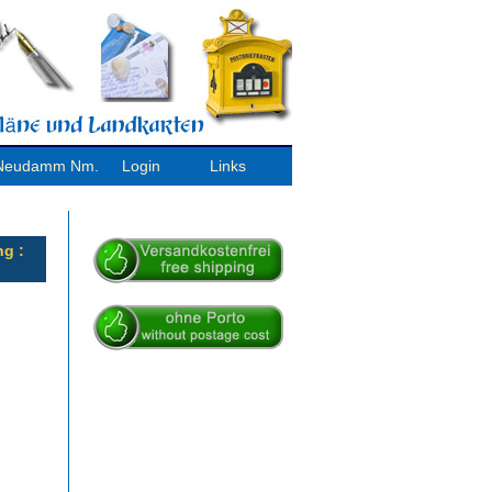
/ Neudamm Nm.
Login
Links
ng :