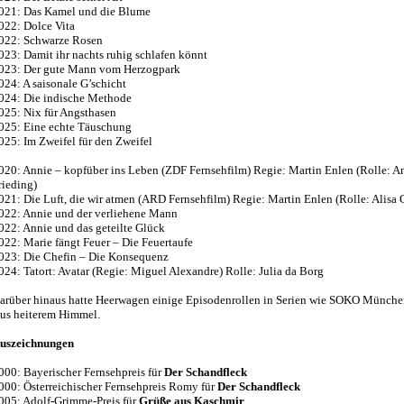
021: Das Kamel und die Blume
022: Dolce Vita
022: Schwarze Rosen
023: Damit ihr nachts ruhig schlafen könnt
023: Der gute Mann vom Herzogpark
024: A saisonale G’schicht
024: Die indische Methode
025: Nix für Angsthasen
025: Eine echte Täuschung
025: Im Zweifel für den Zweifel
020: Annie – kopfüber ins Leben (ZDF Fernsehfilm) Regie: Martin Enlen (Rolle: A
rieding)
021: Die Luft, die wir atmen (ARD Fernsehfilm) Regie: Martin Enlen (Rolle: Alisa 
022: Annie und der verliehene Mann
022: Annie und das geteilte Glück
022: Marie fängt Feuer – Die Feuertaufe
023: Die Chefin – Die Konsequenz
024: Tatort: Avatar (Regie: Miguel Alexandre) Rolle: Julia da Borg
arüber hinaus hatte Heerwagen einige Episodenrollen in Serien wie SOKO Münch
us heiterem Himmel.
uszeichnungen
000: Bayerischer Fernsehpreis für
Der Schandfleck
000: Österreichischer Fernsehpreis Romy für
Der Schandfleck
005: Adolf-Grimme-Preis für
Grüße aus Kaschmir