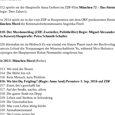
012 spielte sie die Hauptrolle Anna Gerbers im ZDF-Film
München 72 – Das Attent
Regie: Dror Zahavi)
eit 2014 spielt sie in der vom ZDF in Kooperation mit dem ORF produzierten Krim
ünchen Mord
die Kriminaloberkommissarin Angelika Flierl.
018: Der Mordanschlag (ZDF-Zweiteiler, Politthriller) Regie: Miguel Alexandre 
ris Kawert) Hauptrolle: Petra Schmidt-Schaller
020 übernahm sie im Hörbuch Es war einmal ein blauer Planet nach der Buchvorla
rancois Lelord die Textpassagen der Wissenschaftlerin Yu, während Nico Holonics
iejenigen der Hauptperson Robin Normandie eingelesen hat.
eit 2013: München Mord
(Reihe)
013: Wir sind die Neuen
014: Die Hölle bin ich
016: Kein Mensch, kein Problem
016: Wo bist Du, Feigling? (Regie: Anno Saul) Premiere 3. Sep. 2016 auf ZDF
017: Einer, der’s geschafft hat
017: Auf der Straße, nachts, allein
018: Die ganze Stadt ein Depp
019: Leben und Sterben in Schwabing
019: Die Unterirdischen
020: Was vom Leben übrig bleibt
020: Ausnahmezustand
021: Der Letzte seiner Art