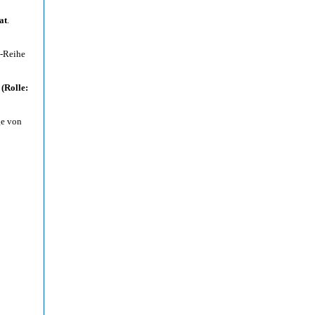
at
.
i-Reihe
(Rolle:
ge von