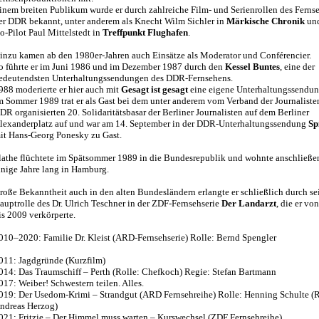
inem breiten Publikum wurde er durch zahlreiche Film- und Serienrollen des Ferns
er DDR bekannt, unter anderem als Knecht Wilm Sichler in
Märkische Chronik
und
o-Pilot Paul Mittelstedt in
Treffpunkt Flughafen
.
inzu kamen ab den 1980er-Jahren auch Einsätze als Moderator und Conférencier.
o führte er im Juni 1986 und im Dezember 1987 durch den
Kessel Buntes
, eine der
edeutendsten Unterhaltungssendungen des DDR-Fernsehens.
988 moderierte er hier auch mit
Gesagt ist gesagt
eine eigene Unterhaltungssendun
m Sommer 1989 trat er als Gast bei dem unter anderem vom Verband der Journaliste
DR organisierten 20. Solidaritätsbasar der Berliner Journalisten auf dem Berliner
lexanderplatz auf und war am 14. September in der DDR-Unterhaltungssendung
Sp
it Hans-Georg Ponesky zu Gast.
lathe flüchtete im Spätsommer 1989 in die Bundesrepublik und wohnte anschließe
inige Jahre lang in Hamburg.
roße Bekanntheit auch in den alten Bundesländern erlangte er schließlich durch se
auptrolle des Dr. Ulrich Teschner in der ZDF-Fernsehserie
Der Landarzt
, die er vo
is 2009 verkörperte.
010–2020: Familie Dr. Kleist (ARD-Fernsehserie) Rolle: Bernd Spengler
011: Jagdgründe (Kurzfilm)
014: Das Traumschiff – Perth (Rolle: Chefkoch) Regie: Stefan Bartmann
017: Weiber! Schwestern teilen. Alles.
019: Der Usedom-Krimi – Strandgut (ARD Fernsehreihe) Rolle: Henning Schulte (
ndreas Herzog)
021: Fritzie – Der Himmel muss warten – Kurswechsel (ZDF Fernsehreihe)