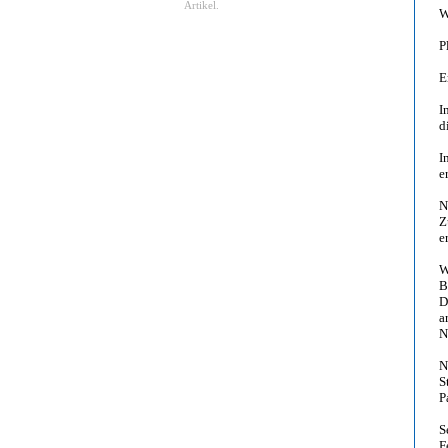
Artikel.
W
P
E
I
d
I
e
N
Z
e
W
B
D
a
N
N
S
P
S
F