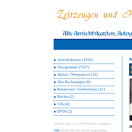
A
Ansichtskarten (3916)
Autogramme (7107)
Aktien / Wertpapiere (32)
Alte Rechnungen (0)
Banknoten / Geldscheine (11)
Bücher (2)
CDs (4)
DVDs (2)
Derzeit sind ca. 11.079 Artikel vorhanden.
D
Hier
finden Sie die zuletzt eingestellten