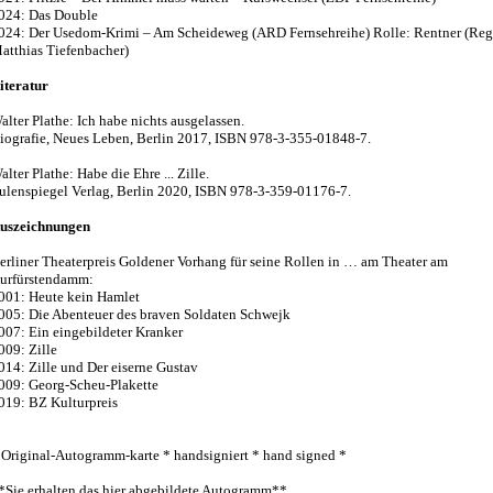
024: Das Double
024: Der Usedom-Krimi – Am Scheideweg (ARD Fernsehreihe) Rolle: Rentner (Reg
atthias Tiefenbacher)
iteratur
alter Plathe: Ich habe nichts ausgelassen.
iografie, Neues Leben, Berlin 2017, ISBN 978-3-355-01848-7.
alter Plathe: Habe die Ehre ... Zille.
ulenspiegel Verlag, Berlin 2020, ISBN 978-3-359-01176-7.
uszeichnungen
erliner Theaterpreis Goldener Vorhang für seine Rollen in … am Theater am
urfürstendamm:
001: Heute kein Hamlet
005: Die Abenteuer des braven Soldaten Schwejk
007: Ein eingebildeter Kranker
009: Zille
014: Zille und Der eiserne Gustav
009: Georg-Scheu-Plakette
019: BZ Kulturpreis
 Original-Autogramm-karte * handsigniert * hand signed *
*Sie erhalten das hier abgebildete Autogramm**