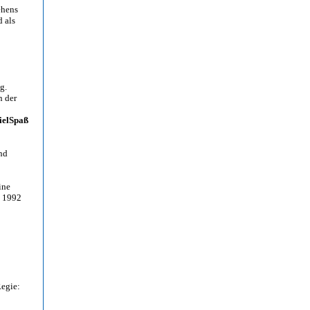
ehens
 als
g.
n der
ielSpaß
nd
ine
n 1992
Regie: