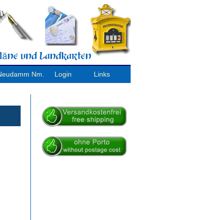
/ Neudamm Nm.
Login
Links