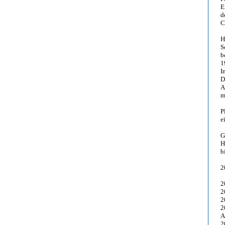
E
d
C
H
S
b
1
I
D
A
m
P
e
G
H
b
2
2
2
2
2
A
2