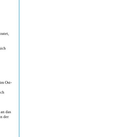
ratet,
sich
im Ost-
uch
 an das
an der