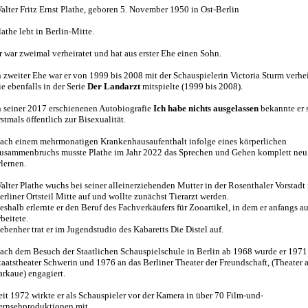
alter Fritz Ernst Plathe, geboren 5. November 1950 in Ost-Berlin
lathe lebt in Berlin-Mitte.
r war zweimal verheiratet und hat aus erster Ehe einen Sohn.
n zweiter Ehe war er von 1999 bis 2008 mit der Schauspielerin Victoria Sturm verhei
ie ebenfalls in der Serie
Der Landarzt
mitspielte (1999 bis 2008).
n seiner 2017 erschienenen Autobiografie
Ich habe nichts ausgelassen
bekannte er 
rstmals öffentlich zur Bisexualität.
ach einem mehrmonatigen Krankenhausaufenthalt infolge eines körperlichen
usammenbruchs musste Plathe im Jahr 2022 das Sprechen und Gehen komplett neu
rlernen.
alter Plathe wuchs bei seiner alleinerziehenden Mutter in der Rosenthaler Vorstadt 
erliner Ortsteil Mitte auf und wollte zunächst Tierarzt werden.
eshalb erlernte er den Beruf des Fachverkäufers für Zooartikel, in dem er anfangs a
rbeitete.
ebenher trat er im Jugendstudio des Kabaretts Die Distel auf.
ach dem Besuch der Staatlichen Schauspielschule in Berlin ab 1968 wurde er 1971
taatstheater Schwerin und 1976 an das Berliner Theater der Freundschaft, (Theater 
arkaue) engagiert.
eit 1972 wirkte er als Schauspieler vor der Kamera in über 70 Film-und-
ernsehproduktionen mit.