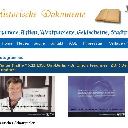
Home
Neues
Suche
Kontakt
AGB
Impressum
Verlage 
:
utogramme
Walter Plathe * 5.11.1950 Ost-Berlin - Dr. Ulrich Teschner : ZDF: Der
Landarzt
eutscher Schauspieler