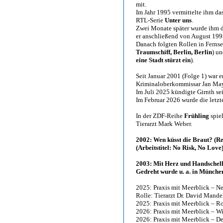
mit.
Im Jahr 1995 vermittelte ihm da
RTL-Serie
Unter uns
.
Zwei Monate später wurde ihm da
er anschließend von August 1995
Danach folgten Rollen in Fernse
Traumschiff, Berlin, Berlin
) un
eine Stadt stürzt ein
).
Seit Januar 2001 (Folge 1) war 
Kriminaloberkommissar Jan May
Im Juli 2025 kündigte Girnth sei
Im Februar 2026 wurde die letzte
In der ZDF-Reihe
Frühling
spiel
Tierarzt Mark Weber.
2002: Wen küsst die Braut? (R
(Arbeitstitel: No Risk, No Lov
2003: Mit Herz und Handschell
Gedreht wurde u. a. in München
2025: Praxis mit Meerblick – N
Rolle: Tierarzt Dr. David Mandel
2025: Praxis mit Meerblick – R
2026: Praxis mit Meerblick – W
2026: Praxis mit Meerblick – De