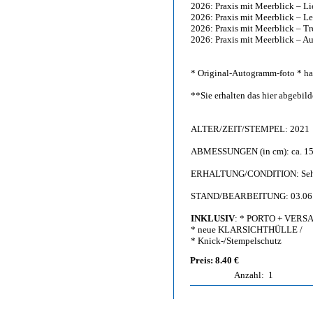
2026: Praxis mit Meerblick – Lie
2026: Praxis mit Meerblick – Le
2026: Praxis mit Meerblick – Tre
2026: Praxis mit Meerblick – A
* Original-Autogramm-foto * han
**Sie erhalten das hier abgebi
ALTER/ZEIT/STEMPEL: 2021
ABMESSUNGEN (in cm): ca. 15,
ERHALTUNG/CONDITION: Sehr g
STAND/BEARBEITUNG: 03.06
INKLUSIV
: * PORTO + VERS
* neue KLARSICHTHÜLLE /
* Knick-/Stempelschutz
Preis: 8.40 €
Anzahl:
1