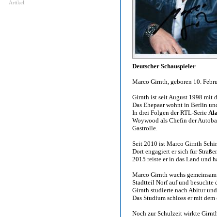
Artikel.
Deutscher Schauspieler
Marco Girnth, geboren 10. Febru
Girnth ist seit August 1998 mit
Das Ehepaar wohnt in Berlin un
In drei Folgen der RTL-Serie
Ala
Woywood als Chefin der Autobah
Gastrolle.
Seit 2010 ist Marco Girnth Schi
Dort engagiert er sich für Stra
2015 reiste er in das Land und ha
Marco Girnth wuchs gemeinsam m
Stadtteil Norf auf und besucht
Girnth studierte nach Abitur un
Das Studium schloss er mit dem 
Noch zur Schulzeit wirkte Girn