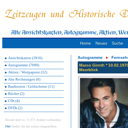
Home
Neues
Suche
Autogramme
Fernseh
Ansichtskarten (3916)
Autogramme (7099)
Marco Girnth * 10.02.1970
Meerblick
Aktien / Wertpapiere (32)
Alte Rechnungen (0)
Banknoten / Geldscheine (11)
Bücher (2)
CDs (4)
DVDs (2)
Derzeit sind ca. 11.071 Artikel vorhanden.
Hier
finden Sie die zuletzt eingestellten