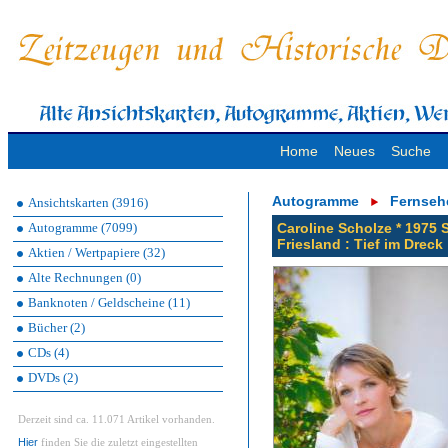
Home
Neues
Suche
Autogramme
Fernseh
Ansichtskarten (3916)
Autogramme (7099)
Caroline Scholze * 1975 
Friesland : Tief im Dreck
Aktien / Wertpapiere (32)
Alte Rechnungen (0)
Banknoten / Geldscheine (11)
Bücher (2)
CDs (4)
DVDs (2)
Derzeit sind ca. 11.071 Artikel vorhanden.
Hier
finden Sie die zuletzt eingestellten