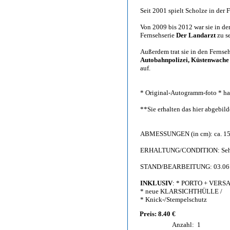
Seit 2001 spielt Scholze in der 
Von 2009 bis 2012 war sie in de
Fernsehserie
Der Landarzt
zu s
Außerdem trat sie in den Fernse
Autobahnpolizei, Küstenwache
auf.
* Original-Autogramm-foto * han
**Sie erhalten das hier abgebi
ABMESSUNGEN (in cm): ca. 15,
ERHALTUNG/CONDITION: Sehr g
STAND/BEARBEITUNG: 03.06
INKLUSIV
: * PORTO + VERS
* neue KLARSICHTHÜLLE /
* Knick-/Stempelschutz
Preis: 8.40 €
Anzahl:
1