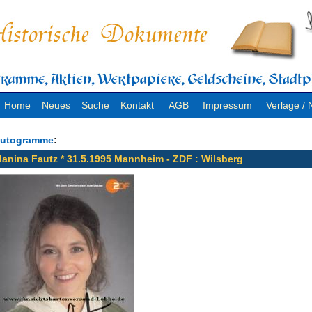
Home
Neues
Suche
Kontakt
AGB
Impressum
Verlage 
:
utogramme
Janina Fautz * 31.5.1995 Mannheim - ZDF : Wilsberg