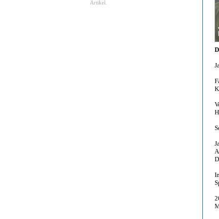
Artikel.
D
J
F
K
V
H
S
J
A
D
I
S
2
M