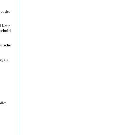
or der
d Katja
schuld
,
eutsche
gegen
lle: