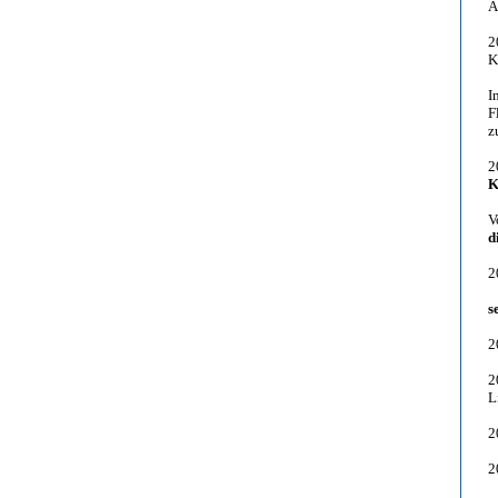
A
2
K
I
F
z
2
K
V
d
2
s
2
2
L
2
2