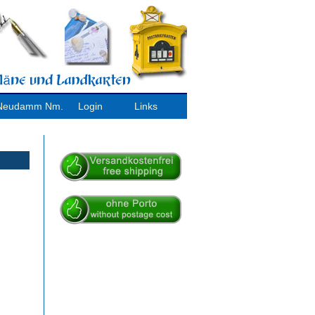
/ Neudamm Nm.
Login
Links