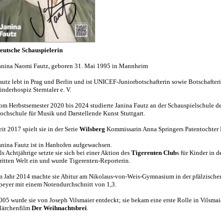
eutsche Schauspielerin
anina Naomi Fautz, geboren 31. Mai 1995 in Mannheim
autz lebt in Prag und Berlin und ist UNICEF-Juniorbotschafterin sowie Botschafter
inderhospiz Sterntaler e. V.
om Herbstsemester 2020 bis 2024 studierte Janina Fautz an der Schauspielschule d
ochschule für Musik und Darstellende Kunst Stuttgart.
eit 2017 spielt sie in der Serie
Wilsberg
Kommissarin Anna Springers Patentochter 
anina Fautz ist in Hanhofen aufgewachsen.
ls Achtjährige setzte sie sich bei einer Aktion des
Tigerenten Club
s für Kinder in d
ritten Welt ein und wurde Tigerenten-Reporterin.
m Jahr 2014 machte sie Abitur am Nikolaus-von-Weis-Gymnasium in der pfälzische
peyer mit einem Notendurchschnitt von 1,3.
005 wurde sie von Joseph Vilsmaier entdeckt; sie bekam eine erste Rolle in Vilsmai
ärchenfilm
Der Weihnachtsbrei
.