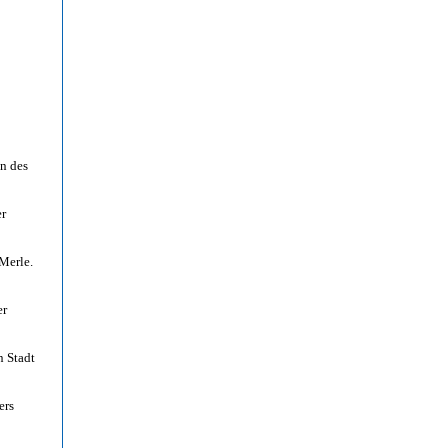
in des
er
Merle.
er
n Stadt
ers