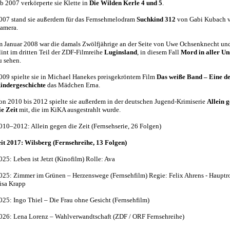
b 2007 verkörperte sie Klette in
Die Wilden Kerle 4 und 5
.
007 stand sie außerdem für das Fernsehmelodram
Suchkind 312
von Gabi Kubach v
amera.
m Januar 2008 war die damals Zwölfjährige an der Seite von Uwe Ochsenknecht un
lint im dritten Teil der ZDF-Filmreihe
Luginsland
, in diesem Fall
Mord in aller Un
u sehen.
009 spielte sie in Michael Hanekes preisgekröntem Film
Das weiße Band – Eine d
indergeschichte
das Mädchen Erna.
on 2010 bis 2012 spielte sie außerdem in der deutschen Jugend-Krimiserie
Allein 
ie Zeit
mit, die im KiKA ausgestrahlt wurde.
010–2012: Allein gegen die Zeit (Fernsehserie, 26 Folgen)
eit 2017: Wilsberg (Fernsehreihe, 13 Folgen)
025: Leben ist Jetzt (Kinofilm) Rolle: Ava
025: Zimmer im Grünen – Herzenswege (Fernsehfilm) Regie: Felix Ahrens - Hauptro
isa Krapp
025: Ingo Thiel – Die Frau ohne Gesicht (Fernsehfilm)
026: Lena Lorenz – Wahlverwandtschaft (ZDF / ORF Fernsehreihe)