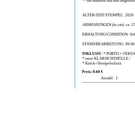
**Sie erhalten das hier abgebi
ALTER/ZEIT/STEMPEL: 2026
ABMESSUNGEN (in cm): ca. 15,
ERHALTUNG/CONDITION: Sehr g
STAND/BEARBEITUNG: 09.06
INKLUSIV
: * PORTO + VERS
* neue KLARSICHTHÜLLE /
* Knick-/Stempelschutz
Preis: 8.60 €
Anzahl:
1