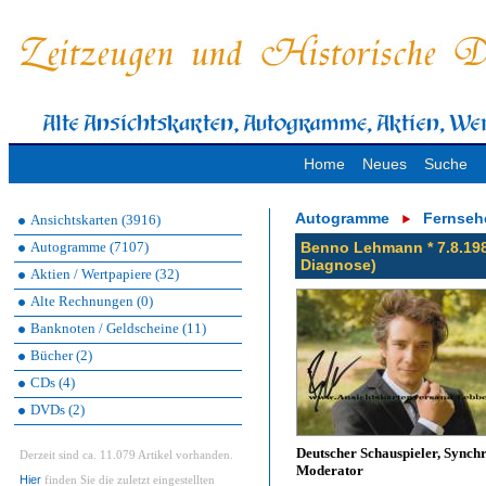
Home
Neues
Suche
Autogramme
Fernseh
Ansichtskarten (3916)
Autogramme (7107)
Benno Lehmann * 7.8.198
Diagnose)
Aktien / Wertpapiere (32)
Alte Rechnungen (0)
Banknoten / Geldscheine (11)
Bücher (2)
CDs (4)
DVDs (2)
Deutscher Schauspieler, Synch
Derzeit sind ca. 11.079 Artikel vorhanden.
Moderator
Hier
finden Sie die zuletzt eingestellten