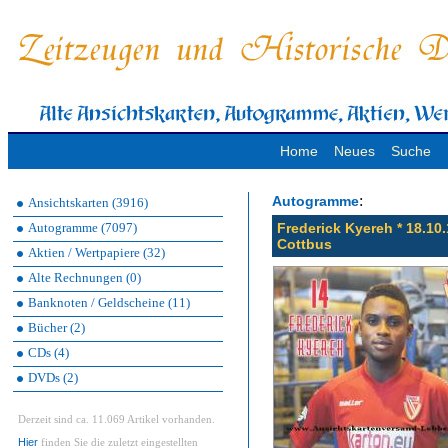
Home
Neues
Suche
:
Autogramme
Ansichtskarten (3916)
Autogramme (7097)
Frederick Kyereh * 18.10
Cottbus
Aktien / Wertpapiere (32)
Alte Rechnungen (0)
Banknoten / Geldscheine (11)
Bücher (2)
CDs (4)
DVDs (2)
Derzeit sind ca. 11.069 Artikel vorhanden.
Hier
finden Sie die zuletzt eingestellten