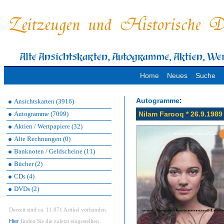
Home
Neues
Suche
:
Autogramme
Ansichtskarten (3916)
Autogramme (7099)
Nilam Farooq * 26.9.1989
Aktien / Wertpapiere (32)
Alte Rechnungen (0)
Banknoten / Geldscheine (11)
Bücher (2)
CDs (4)
DVDs (2)
Derzeit sind ca. 11.071 Artikel vorhanden.
Hier
finden Sie die zuletzt eingestellten