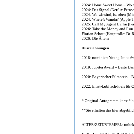
2024: Home Sweet Home – Wo d
2024: Das Signal (Netflix Fernse
2024: Wo wir sind, ist oben (Min
2024: Where’s Wanda? (Apple TV
2025: Call My Agent Berlin (Fer
2026: Take the Money and Run (
Florian Schott (Hauptrolle: Dr. 
2026: Die Ältern
Auszeichnungen
2018: nominiert Young Icons Aw
2019: Jupiter Award – Beste Dars
2020: Bayerischer Filmpreis – Be
2022: Ernst-Lubitsch-Preis für
C
* Original-Autogramm-karte * ha
**Sie erhalten das hier abgebi
ALTER/ZEIT/STEMPEL: unbeka