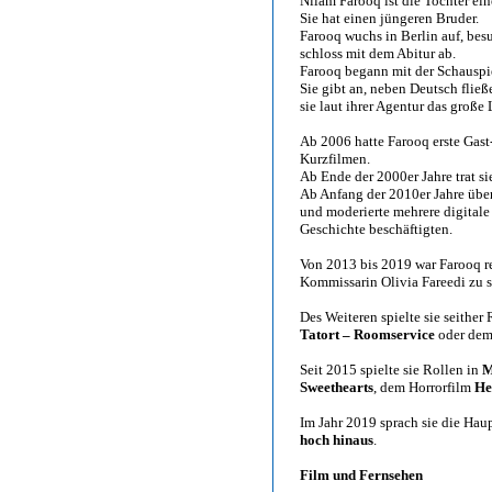
Nilam Farooq ist die Tochter ein
Sie hat einen jüngeren Bruder.
Farooq wuchs in Berlin auf, be
schloss mit dem Abitur ab.
Farooq begann mit der Schauspie
Sie gibt an, neben Deutsch flie
sie laut ihrer Agentur das groß
Ab 2006 hatte Farooq erste Gast
Kurzfilmen.
Ab Ende der 2000er Jahre trat si
Ab Anfang der 2010er Jahre übe
und moderierte mehrere digitale
Geschichte beschäftigten.
Von 2013 bis 2019 war Farooq r
Kommissarin Olivia Fareedi zu 
Des Weiteren spielte sie seithe
Tatort – Roomservice
oder de
Seit 2015 spielte sie Rollen in
M
Sweethearts
, dem Horrorfilm
He
Im Jahr 2019 sprach sie die Hau
hoch hinaus
.
Film und Fernsehen