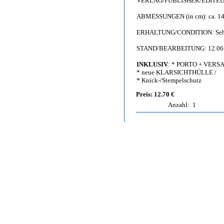
VERLAG/PUBLISHER/EDITEUR: 
ABMESSUNGEN (in cm): ca. 14,
ERHALTUNG/CONDITION: Sehr g
STAND/BEARBEITUNG: 12.06
INKLUSIV
: * PORTO + VERS
* neue KLARSICHTHÜLLE /
* Knick-/Stempelschutz
Preis: 12.70 €
Anzahl:
1