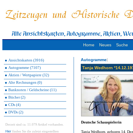
Home
Neues
Suche
:
Autogramme
Ansichtskarten (3916)
Autogramme (7107)
Tanja Wedhorn *14.12.19
Aktien / Wertpapiere (32)
Alte Rechnungen (0)
Banknoten / Geldscheine (11)
Bücher (2)
CDs (4)
DVDs (2)
Deutsche Schauspielerin
Derzeit sind ca. 11.079 Artikel vorhanden.
Hier
Tanja Wedhorn, geboren 14. De
finden Sie die zuletzt eingestellten