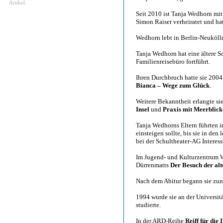
Artikel.
Seit 2010 ist Tanja Wedhorn mi
Simon Raiser verheiratet und ha
Wedhorn lebt in Berlin-Neuköll
Tanja Wedhorn hat eine ältere Sc
Familienreisebüro fortführt.
Ihren Durchbruch hatte sie 2004 
Bianca – Wege zum Glück
.
Weitere Bekanntheit erlangte si
Insel
und
Praxis mit Meerblick
Tanja Wedhorns Eltern führten in
einsteigen sollte, bis sie in de
bei der Schultheater-AG Interes
Im Jugend- und Kulturzentrum W
Dürrenmatts
Der Besuch der al
Nach dem Abitur begann sie zunä
1994 wurde sie an der Universit
studierte.
In der ARD-Reihe
Reiff für die 