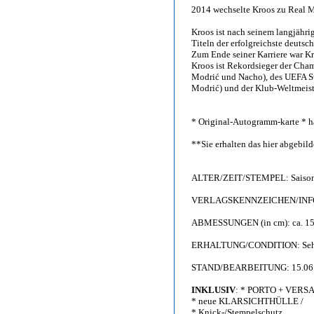
2014 wechselte Kroos zu Real M
Kroos ist nach seinem langjähr
Titeln der erfolgreichste deutsch
Zum Ende seiner Karriere war Kr
Kroos ist Rekordsieger der Cha
Modrić und Nacho), des UEFA S
Modrić) und der Klub-Weltmeist
* Original-Autogramm-karte * h
**Sie erhalten das hier abgebi
ALTER/ZEIT/STEMPEL: Saison
VERLAGSKENNZEICHEN/INFO: 
ABMESSUNGEN (in cm): ca. 15,
ERHALTUNG/CONDITION: Sehr g
STAND/BEARBEITUNG: 15.06
INKLUSIV
: * PORTO + VERS
* neue KLARSICHTHÜLLE /
* Knick-/Stempelschutz