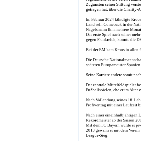
Zugunsten seiner Stiftung verste
getragen hat, über die Charity-
Im Februar 2024 kündigte Kroos
Land sein Comeback in der Nati
Nagelsmann ihm mehrere Monate
Das erste Spiel nach seiner mehr
gegen Frankreich, konnte die D
Bei der EM kam Kroos in allen fü
Die Deutsche Nationalmannschaft
späteren Europameister Spanien
Seine Karriere endete somit nac
Der zentrale Mittelfeldspieler
Fußballspielen, ehe er im Alter
Nach Vollendung seines 18. Lebe
Profivertrag mit einer Laufzeit
Nach einer eineinhalbjährigen 
Rekordmeister ab der Saison 20
Mit dem FC Bayern wurde er jewe
2013 gewann er mit dem Verein 
League-Sieg.