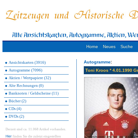
Home
Neues
Suche
:
Autogramme
Ansichtskarten (3916)
Autogramme (7096)
Toni Kroos * 4.01.1990 G
Aktien / Wertpapiere (32)
Alte Rechnungen (0)
Banknoten / Geldscheine (11)
Bücher (2)
CDs (4)
DVDs (2)
Derzeit sind ca. 11.068 Artikel vorhanden.
Hier
finden Sie die zuletzt eingestellten