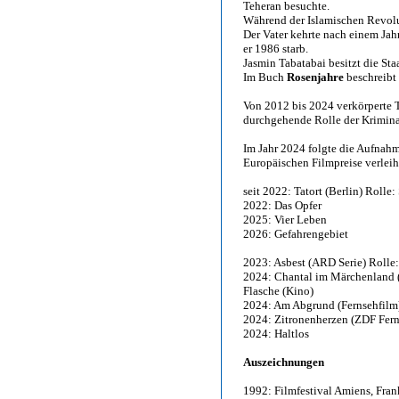
Teheran besuchte.
Während der Islamischen Revoluti
Der Vater kehrte nach einem Jah
er 1986 starb.
Jasmin Tabatabai besitzt die Sta
Im Buch
Rosenjahre
beschreibt 
Von 2012 bis 2024 verkörperte 
durchgehende Rolle der Krimin
Im Jahr 2024 folgte die Aufnahm
Europäischen Filmpreise verleih
seit 2022: Tatort (Berlin) Rolle
2022: Das Opfer
2025: Vier Leben
2026: Gefahrengebiet
2023: Asbest (ARD Serie) Rolle:
2024: Chantal im Märchenland (
Flasche (Kino)
2024: Am Abgrund (Fernsehfilm
2024: Zitronenherzen (ZDF Ferns
2024: Haltlos
Auszeichnungen
1992: Filmfestival Amiens, Fran