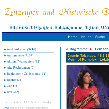
Home
Neues
Suche
Autogramme
Fernseh
Ansichtskarten (3916)
Autogramme (7107)
Jasmin Tabatabai * 8.6.19
Meinhof Komplex - Letzte 
Aktien / Wertpapiere (32)
Alte Rechnungen (0)
Banknoten / Geldscheine (11)
Bücher (2)
CDs (4)
DVDs (2)
Derzeit sind ca. 11.079 Artikel vorhanden.
Hier
finden Sie die zuletzt eingestellten