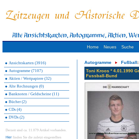
Home
Neues
Suche
Autogramme
Fußball
:
Ansichtskarten (3916)
Autogramme (7107)
Toni Kroos * 4.01.1990 G
Fussball-Bund
Aktien / Wertpapiere (32)
Alte Rechnungen (0)
Banknoten / Geldscheine (11)
Bücher (2)
CDs (4)
DVDs (2)
Derzeit sind ca. 11.079 Artikel vorhanden.
Hier
finden Sie die zuletzt eingestellten