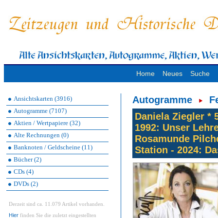
Home
Neues
Suche
Autogramme
F
Ansichtskarten (3916)
Autogramme (7107)
Daniela Ziegler *
Aktien / Wertpapiere (32)
1992: Unser Lehre
Alte Rechnungen (0)
Rosamunde Pilcher
Banknoten / Geldscheine (11)
Station - 2024: D
Bücher (2)
CDs (4)
DVDs (2)
Derzeit sind ca. 11.079 Artikel vorhanden.
Hier
finden Sie die zuletzt eingestellten