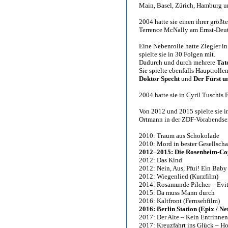
Main, Basel, Zürich, Hamburg u
2004 hatte sie einen ihrer größt
Terrence McNally am Ernst-Deu
Eine Nebenrolle hatte Ziegler in
spielte sie in 30 Folgen mit.
Dadurch und durch mehrere
Tat
Sie spielte ebenfalls Hauptrolle
Doktor Specht
und
Der Fürst 
2004 hatte sie in Cyril Tuschis
Von 2012 und 2015 spielte sie i
Ortmann in der ZDF-Vorabendse
2010: Traum aus Schokolade
2010: Mord in bester Gesellscha
2012–2015: Die Rosenheim-Cop
2012: Das Kind
2012: Nein, Aus, Pfui! Ein Baby
2012: Wiegenlied (Kurzfilm)
2014: Rosamunde Pilcher – Evi
2015: Da muss Mann durch
2016: Kaltfront (Fernsehfilm)
2016: Berlin Station (Epix / N
2017: Der Alte – Kein Entrinnen
2017: Kreuzfahrt ins Glück – Ho