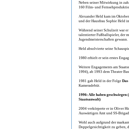
Neben seiner Mitwirkung in zahl
160 Film- und Fernsehproduktio
Alexander Held kam im Oktober 
und der Hausfrau Sophie Held i
Während seiner Schulzeit war e
talentierter Fußballspieler, de
Jugendmeisterschaften gewann.
Held absolvierte seine Schausp
1980 erhielt er sein erstes En
Weitere Engagements am Staatss
1994), ab 1993 dem Theater Base
1981 gab Held in der Folge
Das 
Kameradebüt.
1996: Alle haben geschwiegen 
Staatsanwalt)
2004 verkörperte er in Oliver H
Auswärtigen Amt und SS-Brigade
Wohl auch aufgrund der markant
Doppelgesichtigkeit zu geben, d