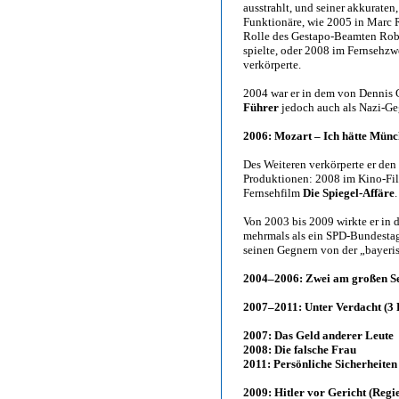
ausstrahlt, und seiner akkurate
Funktionäre, wie 2005 in Mar
Rolle des Gestapo-Beamten Robe
spielte, oder 2008 im Fernsehzw
verkörperte.
2004 war er in dem von Dennis 
Führer
jedoch auch als Nazi-Ge
2006: Mozart – Ich hätte Mün
Des Weiteren verkörperte er den
Produktionen: 2008 im Kino-F
Fernsehfilm
Die Spiegel-Affäre
.
Von 2003 bis 2009 wirkte er in d
mehrmals als ein SPD-Bundestag
seinen Gegnern von der „bayeris
2004–2006: Zwei am großen See
2007–2011: Unter Verdacht (3
2007: Das Geld anderer Leute
2008: Die falsche Frau
2011: Persönliche Sicherheiten
2009: Hitler vor Gericht (Regi