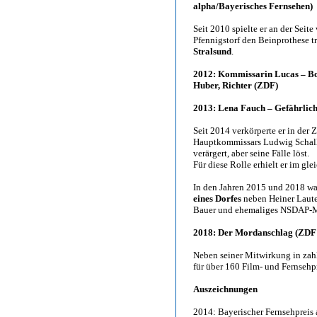
alpha/Bayerisches Fernsehen)
Seit 2010 spielte er an der Sei
Pfennigstorf den Beinprothese 
Stralsund
.
2012: Kommissarin Lucas – Bo
Huber, Richter (ZDF)
2013: Lena Fauch – Gefährlic
Seit 2014 verkörperte er in der
Hauptkommissars Ludwig Schalle
verärgert, aber seine Fälle löst.
Für diese Rolle erhielt er im gl
In den Jahren 2015 und 2018 wa
eines Dorfes
neben Heiner Lauter
Bauer und ehemaliges NSDAP-Mi
2018: Der Mordanschlag (ZDF Z
Neben seiner Mitwirkung in zahl
für über 160 Film- und Fernseh
Auszeichnungen
2014: Bayerischer Fernsehpreis 