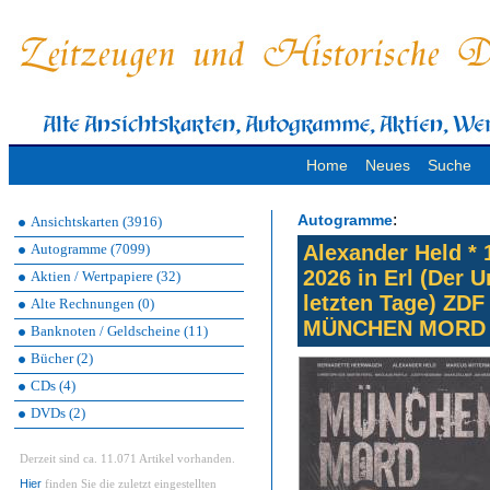
Home
Neues
Suche
:
Autogramme
Ansichtskarten (3916)
Autogramme (7099)
Alexander Held * 
2026 in Erl (Der U
Aktien / Wertpapiere (32)
letzten Tage) ZDF
Alte Rechnungen (0)
MÜNCHEN MORD : 
Banknoten / Geldscheine (11)
Bücher (2)
CDs (4)
DVDs (2)
Derzeit sind ca. 11.071 Artikel vorhanden.
Hier
finden Sie die zuletzt eingestellten