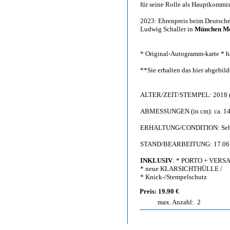
für seine Rolle als Hauptkommi
2023: Ehrenpreis beim Deutsche
Ludwig Schaller in
München M
* Original-Autogramm-karte * h
**Sie erhalten das hier abgebi
ALTER/ZEIT/STEMPEL: 2018 (K
ABMESSUNGEN (in cm): ca. 14,
ERHALTUNG/CONDITION: Sehr g
STAND/BEARBEITUNG: 17.06
INKLUSIV
: * PORTO + VERS
* neue KLARSICHTHÜLLE /
* Knick-/Stempelschutz
Preis: 19.90 €
max. Anzahl:
2