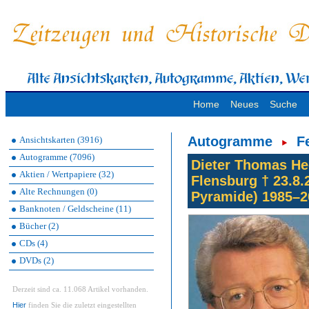
Home
Neues
Suche
Autogramme
F
Ansichtskarten (3916)
Autogramme (7096)
Dieter Thomas Hec
Aktien / Wertpapiere (32)
Flensburg † 23.8.
Alte Rechnungen (0)
Pyramide) 1985–20
Banknoten / Geldscheine (11)
Bücher (2)
CDs (4)
DVDs (2)
Derzeit sind ca. 11.068 Artikel vorhanden.
Hier
finden Sie die zuletzt eingestellten