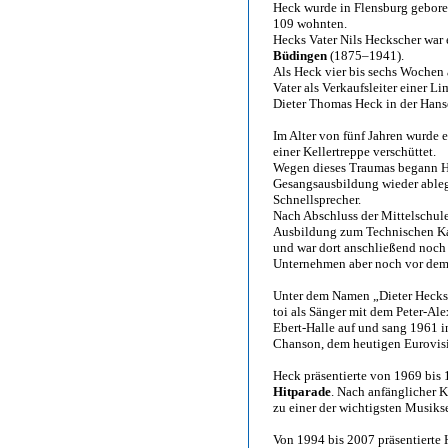
Heck wurde in Flensburg geboren
109 wohnten.
Hecks Vater Nils Heckscher war
Büdingen
(1875–1941).
Als Heck vier bis sechs Wochen 
Vater als Verkaufsleiter einer 
Dieter Thomas Heck in der Hanse
Im Alter von fünf Jahren wurde 
einer Kellertreppe verschüttet.
Wegen dieses Traumas begann Hec
Gesangsausbildung wieder ablegt
Schnellsprecher.
Nach Abschluss der Mittelschule
Ausbildung zum Technischen Ka
und war dort anschließend noch e
Unternehmen aber noch vor dem
Unter dem Namen „Dieter Hecksch
toi als Sänger mit dem Peter-Ale
Ebert-Halle auf und sang 1961 i
Chanson, dem heutigen Eurovis
Heck präsentierte von 1969 bis
Hitparade
. Nach anfänglicher K
zu einer der wichtigsten Musik
Von 1994 bis 2007 präsentierte 