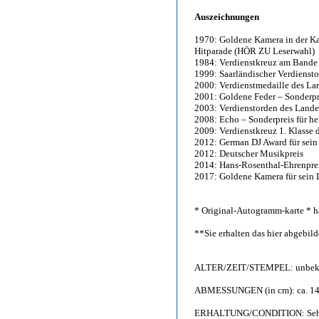
Auszeichnungen
1970: Goldene Kamera in der Ka
Hitparade (HÖR ZU Leserwahl)
1984: Verdienstkreuz am Bande
1999: Saarländischer Verdienst
2000: Verdienstmedaille des L
2001: Goldene Feder – Sonderpre
2003: Verdienstorden des Lande
2008: Echo – Sonderpreis für h
2009: Verdienstkreuz 1. Klasse
2012: German DJ Award für sei
2012: Deutscher Musikpreis
2014: Hans-Rosenthal-Ehrenpre
2017: Goldene Kamera für sein
* Original-Autogramm-karte * h
**Sie erhalten das hier abgebi
ALTER/ZEIT/STEMPEL: unbeka
ABMESSUNGEN (in cm): ca. 14,
ERHALTUNG/CONDITION: Sehr gu