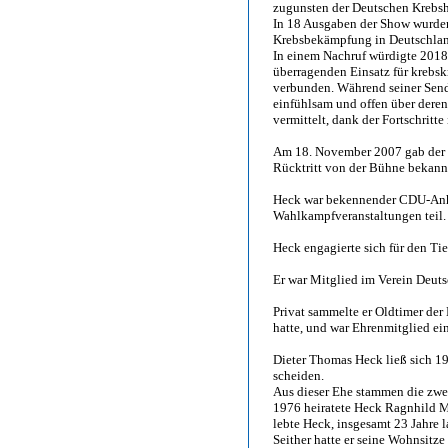
zugunsten der Deutschen Krebsh
In 18 Ausgaben der Show wurden
Krebsbekämpfung in Deutschla
In einem Nachruf würdigte 2018
überragenden Einsatz für krebs
verbunden. Während seiner Send
einfühlsam und offen über dere
vermittelt, dank der Fortschritt
Am 18. November 2007 gab der 
Rücktritt von der Bühne bekann
Heck war bekennender CDU-Anhän
Wahlkampfveranstaltungen teil.
Heck engagierte sich für den Tie
Er war Mitglied im Verein Deuts
Privat sammelte er Oldtimer der 
hatte, und war Ehrenmitglied ei
Dieter Thomas Heck ließ sich 19
scheiden.
Aus dieser Ehe stammen die zw
1976 heiratete Heck Ragnhild Mö
lebte Heck, insgesamt 23 Jahre 
Seither hatte er seine Wohnsitze