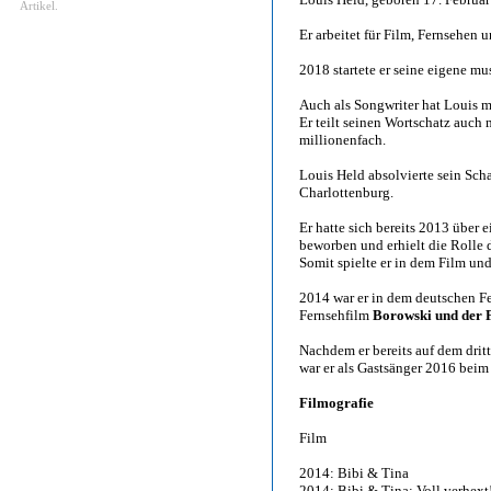
Artikel.
Er arbeitet für Film, Fernsehen u
2018 startete er seine eigene mu
Auch als Songwriter hat Louis mi
Er teilt seinen Wortschatz auch 
millionenfach.
Louis Held absolvierte sein Sc
Charlottenburg.
Er hatte sich bereits 2013 über 
beworben und erhielt die Rolle 
Somit spielte er in dem Film und
2014 war er in dem deutschen F
Fernsehfilm
Borowski und der 
Nachdem er bereits auf dem drit
war er als Gastsänger 2016 beim
Filmografie
Film
2014: Bibi & Tina
2014: Bibi & Tina: Voll verhext