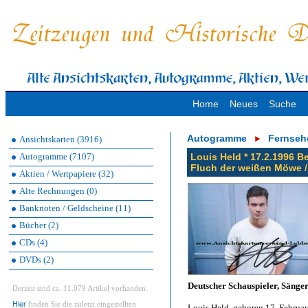
Home
Neues
Suche
Autogramme
Fernseh
Ansichtskarten (3916)
Autogramme (7107)
Louis Held * 17.2.1996 B
Fluch der weißen Möwe /
Aktien / Wertpapiere (32)
Alte Rechnungen (0)
Banknoten / Geldscheine (11)
Bücher (2)
CDs (4)
DVDs (2)
Deutscher Schauspieler, Sänge
Derzeit sind ca. 11.079 Artikel vorhanden.
Hier
finden Sie die zuletzt eingestellten
Louis Held, geboren 17. Februar