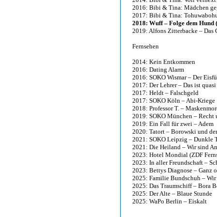
2016: Bibi & Tina: Mädchen ge
2017: Bibi & Tina: Tohuwabohu
2018: Wuff – Folge dem Hund (R
2019: Alfons Zitterbacke – Das 
Fernsehen
2014: Kein Entkommen
2016: Dating Alarm
2016: SOKO Wismar – Der Eisfü
2017: Der Lehrer – Das ist quas
2017: Heldt – Falschgeld
2017: SOKO Köln – Abi-Kriege
2018: Professor T. – Maskenmo
2019: SOKO München – Recht u
2019: Ein Fall für zwei – Adem
2020: Tatort – Borowski und de
2021: SOKO Leipzig – Dunkle T
2021: Die Heiland – Wir sind A
2023: Hotel Mondial (ZDF Ferns
2023: In aller Freundschaft – Sc
2023: Bettys Diagnose – Ganz o
2025: Familie Bundschuh – Wir
2025: Das Traumschiff – Bora B
2025: Der Alte – Blaue Stunde
2025: WaPo Berlin – Eiskalt