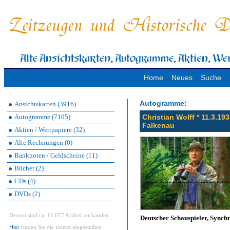
Home
Neues
Suche
:
Autogramme
Ansichtskarten (3916)
Autogramme (7105)
Christian Wolff * 11.3.19
Falkenau
Aktien / Wertpapiere (32)
Alte Rechnungen (0)
Banknoten / Geldscheine (11)
Bücher (2)
CDs (4)
DVDs (2)
Derzeit sind ca. 11.077 Artikel vorhanden.
Deutscher Schauspieler, Sync
Hier
finden Sie die zuletzt eingestellten