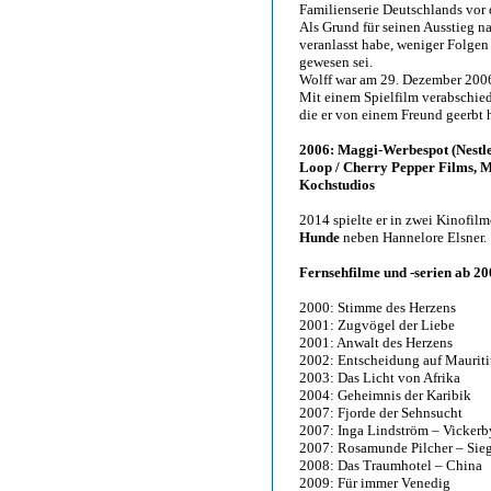
Familienserie Deutschlands vor 
Als Grund für seinen Ausstieg n
veranlasst habe, weniger Folgen
gewesen sei.
Wolff war am 29. Dezember 2006 
Mit einem Spielfilm verabschiede
die er von einem Freund geerbt h
2006: Maggi-Werbespot (Nestle)
Loop / Cherry Pepper Films, M
Kochstudios
2014 spielte er in zwei Kinofil
Hunde
neben Hannelore Elsner.
Fernsehfilme und -serien ab 20
2000: Stimme des Herzens
2001: Zugvögel der Liebe
2001: Anwalt des Herzens
2002: Entscheidung auf Mauriti
2003: Das Licht von Afrika
2004: Geheimnis der Karibik
2007: Fjorde der Sehnsucht
2007: Inga Lindström – Vickerb
2007: Rosamunde Pilcher – Sieg
2008: Das Traumhotel – China
2009: Für immer Venedig