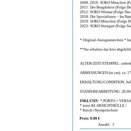
2008, 2010: SOKO München (Fo
2011: Der Bergdoktor (Folge De
2012: SOKO Wismar (Folge Das 
2018: Die Spezialisten – Im Na
2019: SOKO München (Folge De
2023: SOKO Stuttgart (Folge Sw
* Original-Autogramm-foto * han
**Sie erhalten das hier abgebi
ALTER/ZEIT/STEMPEL: unbeka
ABMESSUNGEN (in cm): ca. 17,
ERHALTUNG/CONDITION: Sehr g
STAND/BEARBEITUNG: 26.06
INKLUSIV
: * PORTO + VERS
* neue KLARSICHTHÜLLE /
* Knick-/Stempelschutz
Preis: 9.90 €
Anzahl:
1