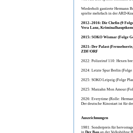
Wiederholt gastierte Hermann B
spielte mehrfach in der ARD-Kr
2012–2016: Die Chefin (9 Folg
Vera Lanz, Kriminalhauptkomm
2015: SOKO Wismar (Folge Go
2021: Der Palast (Fernsehserie,
ZDF/ORF
2022: Polizeiruf 110: Hexen bre
2024: Letzte Spur Berlin (Folge 
2025: SOKO Leipzig (Folge Pla
2025: Marzahn Mon Amour (Fol
2026: Everytime (Rolle: Herma
Der deutsche Kinostart ist für d
Auszeichnungen
1981: Sonderpreis für hervorrag
in
Der Bau
an der Volksbühne Be