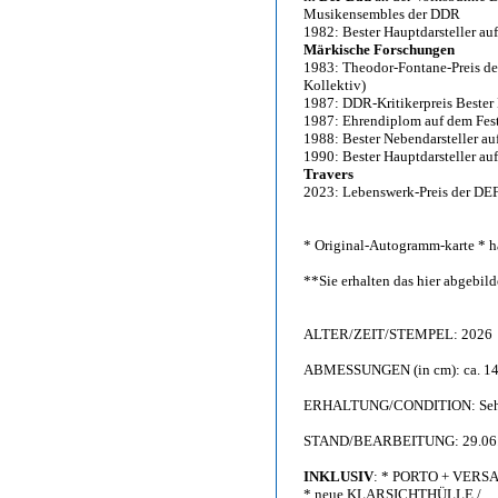
Musikensembles der DDR
1982: Bester Hauptdarsteller au
Märkische Forschungen
1983: Theodor-Fontane-Preis de
Kollektiv)
1987: DDR-Kritikerpreis Bester 
1987: Ehrendiplom auf dem Fest
1988: Bester Nebendarsteller au
1990: Bester Hauptdarsteller au
Travers
2023: Lebenswerk-Preis der DEF
* Original-Autogramm-karte * ha
**Sie erhalten das hier abgebi
ALTER/ZEIT/STEMPEL: 2026
ABMESSUNGEN (in cm): ca. 14,
ERHALTUNG/CONDITION: Sehr g
STAND/BEARBEITUNG: 29.06
INKLUSIV
: * PORTO + VERS
* neue KLARSICHTHÜLLE /