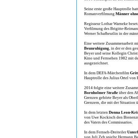
Seine erste große Hauptrolle ha
Romanverfilmung
Männer ohne
Regisseur Lothar Warneke bese
Verfilmung des Brigitte-Reiman
Werner Schafheutlin in der männ
Eine weitere Zusammenarbeit mi
Beunruhigung
, in der er den g
Beyer und seine Kollegin Christi
Kino und Fernsehen 1982 mit dem
ausgezeichnet.
In dem DEFA-Märchenfilm
Grit
Hauptrolle des Julius Ortel von
2014 folgte eine weitere Zusam
Bornholmer Straße
über den A
Grenzen gehörte Beyer als Ober
Grenzern, die mit der Situation 
In dem letzten
Donna Leon-Krim
von Uwe Kockisch den Bienenzüc
des Vaters des Commissarios.
In dem Fernseh-Dreiteiler
Unterl
von Juli Zeh spielte Hermann Be