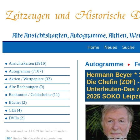
Home
Neues
Suche
Autogramme
F
Ansichtskarten (3916)
Autogramme (7107)
Hermann Beyer * 3
Aktien / Wertpapiere (32)
Die Chefin (ZDF) 
Alte Rechnungen (0)
Unterleuten-Das z
Banknoten / Geldscheine (11)
2025 SOKO Leipzi
Bücher (2)
CDs (4)
DVDs (2)
Derzeit sind ca. 11.079 Artikel vorhanden.
Hier
finden Sie die zuletzt eingestellten