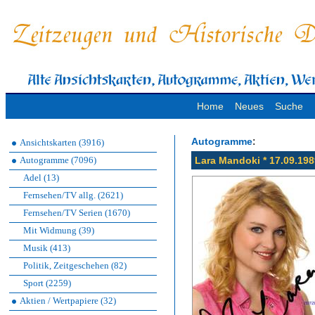
Home
Neues
Suche
:
Autogramme
Ansichtskarten (3916)
Autogramme (7096)
Lara Mandoki * 17.09.19
Adel (13)
Fernsehen/TV allg. (2621)
Fernsehen/TV Serien (1670)
Mit Widmung (39)
Musik (413)
Politik, Zeitgeschehen (82)
Sport (2259)
Aktien / Wertpapiere (32)