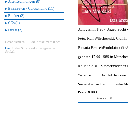
Alte Rechnungen (0)
Banknoten / Geldscheine (11)
Bücher (2)
CDs (4)
Autogramm Neu - Ungebraucht - 
DVDs (2)
Foto: Ralf Wilschewski; Grafik:
Derzeit sind ca. 11.068 Artikel vorhanden.
Bavaria FernsehProduktion für 
Hier
finden Sie die zuletzt eingestellten
Artikel.
geboren 17.09.1989 in Münche
Rolle in SDL: Zimmermädchen M
Wirkte u. a. in Die Holzbaronin 
Sie ist die Tochter von Leslie 
Preis: 9.00 €
Anzahl:
0