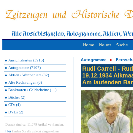
Home
Neues
Suche
Autogramme
Fernseh
Ansichtskarten (3916)
Autogramme (7107)
Rudi Carrell - Ru
19.12.1934 Alkmaa
Aktien / Wertpapiere (32)
Am laufenden Ban
Alte Rechnungen (0)
Banknoten / Geldscheine (11)
Bücher (2)
CDs (4)
DVDs (2)
Derzeit sind ca. 11.079 Artikel vorhanden.
Hier
finden Sie die zuletzt eingestellten