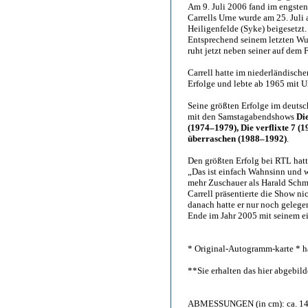
Am 9. Juli 2006 fand im engsten 
Carrells Urne wurde am 25. Juli
Heiligenfelde (Syke) beigesetzt.
Entsprechend seinem letzten Wu
ruht jetzt neben seiner auf dem 
Carrell hatte im niederländisch
Erfolge und lebte ab 1965 mit 
Seine größten Erfolge im deuts
mit den Samstagabendshows
Di
(1974–1979), Die verflixte 7 (
überraschen (1988–1992)
.
Den größten Erfolg bei RTL hatte
„Das ist einfach Wahnsinn und w
mehr Zuschauer als Harald Schmi
Carrell präsentierte die Show ni
danach hatte er nur noch gelegen
Ende im Jahr 2005 mit seinem e
* Original-Autogramm-karte * ha
**Sie erhalten das hier abgebi
ABMESSUNGEN (in cm): ca. 14,