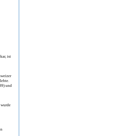
ar, ist
weizer
lebte.
89) und
wurde
en