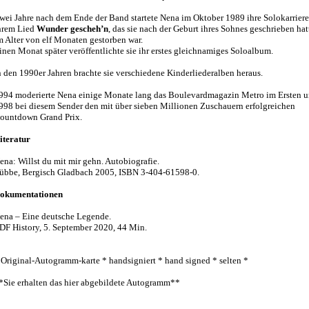
wei Jahre nach dem Ende der Band startete Nena im Oktober 1989 ihre Solokarriere
hrem Lied
Wunder gescheh’n
, das sie nach der Geburt ihres Sohnes geschrieben hat
m Alter von elf Monaten gestorben war.
inen Monat später veröffentlichte sie ihr erstes gleichnamiges Soloalbum.
n den 1990er Jahren brachte sie verschiedene Kinderliederalben heraus.
994 moderierte Nena einige Monate lang das Boulevardmagazin Metro im Ersten 
998 bei diesem Sender den mit über sieben Millionen Zuschauern erfolgreichen
ountdown Grand Prix.
iteratur
ena: Willst du mit mir gehn. Autobiografie.
übbe, Bergisch Gladbach 2005, ISBN 3-404-61598-0.
okumentationen
ena – Eine deutsche Legende.
DF History, 5. September 2020, 44 Min.
 Original-Autogramm-karte * handsigniert * hand signed * selten *
*Sie erhalten das hier abgebildete Autogramm**