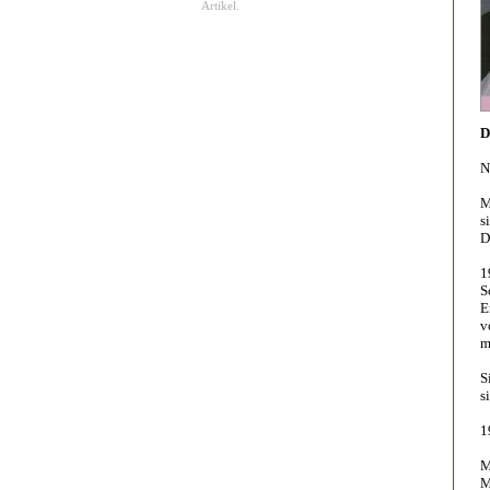
Artikel.
D
N
M
s
D
1
S
E
v
m
S
s
1
M
M