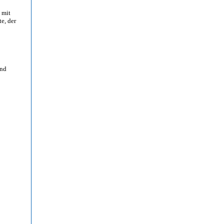
 mit
te, der
und