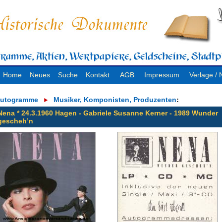
Home
Neues
Suche
Kontakt
AGB
Impressum
Verlage 
utogramme
Musiker, Komponisten, Produzenten
:
Nena * 24.3.1960 Hagen - Gabriele Susanne Kerner - 1989 Wunder
gescheh’n