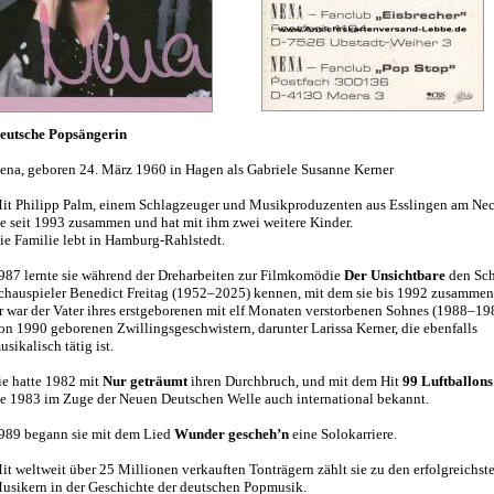
eutsche Popsängerin
ena, geboren 24. März 1960 in Hagen als Gabriele Susanne Kerner
it Philipp Palm, einem Schlagzeuger und Musikproduzenten aus Esslingen am Neck
ie seit 1993 zusammen und hat mit ihm zwei weitere Kinder.
ie Familie lebt in Hamburg-Rahlstedt.
987 lernte sie während der Dreharbeiten zur Filmkomödie
Der Unsichtbare
den Sch
chauspieler Benedict Freitag (1952–2025) kennen, mit dem sie bis 1992 zusammen
r war der Vater ihres erstgeborenen mit elf Monaten verstorbenen Sohnes (1988–19
on 1990 geborenen Zwillingsgeschwistern, darunter Larissa Kerner, die ebenfalls
usikalisch tätig ist.
ie hatte 1982 mit
Nur geträumt
ihren Durchbruch, und mit dem Hit
99 Luftballons
ie 1983 im Zuge der Neuen Deutschen Welle auch international bekannt.
989 begann sie mit dem Lied
Wunder gescheh’n
eine Solokarriere.
it weltweit über 25 Millionen verkauften Tonträgern zählt sie zu den erfolgreichst
usikern in der Geschichte der deutschen Popmusik.