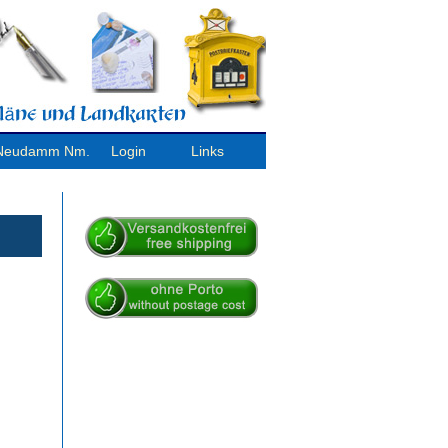
/ Neudamm Nm.
Login
Links