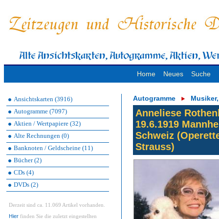
Home
Neues
Suche
Autogramme
Musiker
Ansichtskarten (3916)
Autogramme (7097)
Anneliese Rothenb
19.6.1919 Mannhe
Aktien / Wertpapiere (32)
Schweiz (Operett
Alte Rechnungen (0)
Strauss)
Banknoten / Geldscheine (11)
Bücher (2)
CDs (4)
DVDs (2)
Derzeit sind ca. 11.069 Artikel vorhanden.
Hier
finden Sie die zuletzt eingestellten