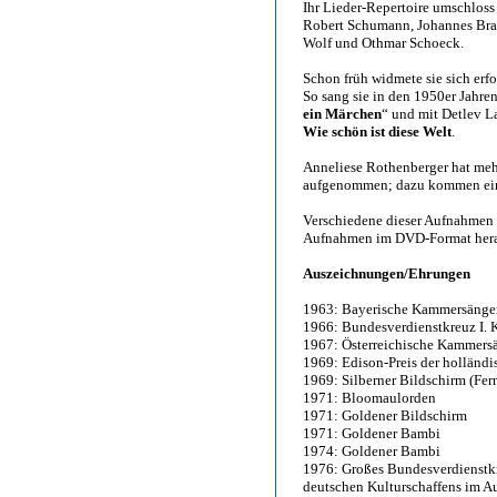
Ihr Lieder-Repertoire umschloss
Robert Schumann, Johannes Brahm
Wolf und Othmar Schoeck.
Schon früh widmete sie sich erfo
So sang sie in den 1950er Jahren
ein Märchen
“ und mit Detlev La
Wie schön ist diese Welt
.
Anneliese Rothenberger hat meh
aufgenommen; dazu kommen ein
Verschiedene dieser Aufnahmen s
Aufnahmen im DVD-Format hera
Auszeichnungen/Ehrungen
1963: Bayerische Kammersänge
1966: Bundesverdienstkreuz I. 
1967: Österreichische Kammers
1969: Edison-Preis der holländ
1969: Silberner Bildschirm (Fer
1971: Bloomaulorden
1971: Goldener Bildschirm
1971: Goldener Bambi
1974: Goldener Bambi
1976: Großes Bundesverdienstkr
deutschen Kulturschaffens im A