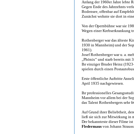
Anfang der 1960er Jahre lebte R
Gegen Ende des Jahrzehnts verle
Bodensee, offenbar auf Empfehl
Zunächst wohnte sie dort in eine
Von der Opernbühne war sie 198
Wegen einer Krebserkrankung tra
Rothenberger war das älteste Ki
1930 in Mannheim) und der Soph
1961).
Josef Rothenberger war u. a. me
„Phönix“ und starb bereits mit 3
Ihr einziger Bruder Heinz (192
spielen durch einen Postautobus 
Erste öffentliche Auftritte Ann
April 1935 nachgewiesen.
Ihr professionelles Gesangsstud
Mannheim vor allem bei der Sopr
das Talent Rothenbergers sehr fr
Auf Grund ihrer Beliebtheit, dere
ließ sie sich zur Mitwirkung in
Der bekannteste dieser Filme is
Fledermaus
von Johann Strauss