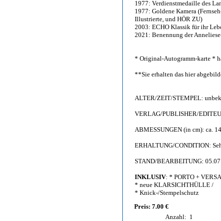
1977: Verdienstmedaille des L
1977: Goldene Kamera (Fernseh
Illustrierte, und HÖR ZU)
2003: ECHO Klassik für ihr Le
2021: Benennung der Anneliese
* Original-Autogramm-karte * h
**Sie erhalten das hier abgebi
ALTER/ZEIT/STEMPEL: unbekan
VERLAG/PUBLISHER/EDITEUR:
ABMESSUNGEN (in cm): ca. 14,
ERHALTUNG/CONDITION: Sehr g
STAND/BEARBEITUNG: 05.07
INKLUSIV
: * PORTO + VERS
* neue KLARSICHTHÜLLE /
* Knick-/Stempelschutz
Preis: 7.00 €
Anzahl:
1