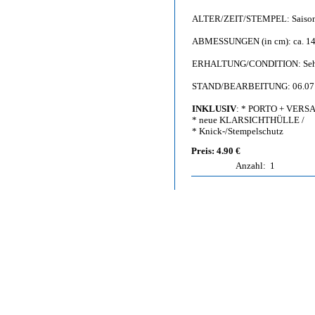
ALTER/ZEIT/STEMPEL: Saison
ABMESSUNGEN (in cm): ca. 14,
ERHALTUNG/CONDITION: Sehr g
STAND/BEARBEITUNG: 06.07
INKLUSIV
: * PORTO + VERS
* neue KLARSICHTHÜLLE /
* Knick-/Stempelschutz
Preis: 4.90 €
Anzahl:
1