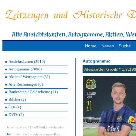
Home
Neues
Suche
:
Autogramme
Ansichtskarten (3916)
Autogramme (7096)
Alexander Groiß * 1.7.19
Aktien / Wertpapiere (32)
Alte Rechnungen (0)
Banknoten / Geldscheine (11)
Bücher (2)
CDs (4)
DVDs (2)
Derzeit sind ca. 11.068 Artikel vorhanden.
Hier
finden Sie die zuletzt eingestellten