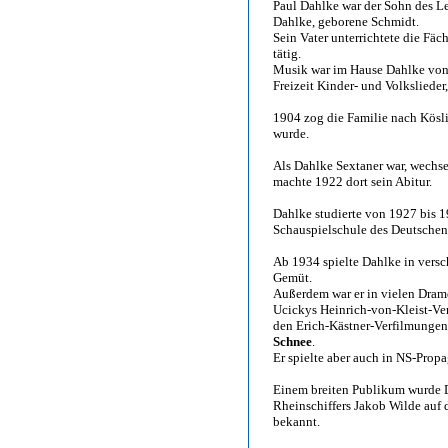
Paul Dahlke war der Sohn des L
Dahlke, geborene Schmidt.
Sein Vater unterrichtete die Fä
tätig.
Musik war im Hause Dahlke von 
Freizeit Kinder- und Volkslieder
1904 zog die Familie nach Kösli
wurde.
Als Dahlke Sextaner war, wechse
machte 1922 dort sein Abitur.
Dahlke studierte von 1927 bis 
Schauspielschule des Deutschen
Ab 1934 spielte Dahlke in versc
Gemüt.
Außerdem war er in vielen Dram
Ucickys Heinrich-von-Kleist-V
den Erich-Kästner-Verfilmunge
Schnee
.
Er spielte aber auch in NS-Pro
Einem breiten Publikum wurde D
Rheinschiffers Jakob Wilde auf 
bekannt.