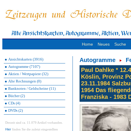
Home
Neues
Suche
Autogramme
F
Ansichtskarten (3916)
Autogramme (7107)
Paul Dahlke * 12.
Aktien / Wertpapiere (32)
Köslin, Provinz 
Alte Rechnungen (0)
23.11.1984 Salzbu
Banknoten / Geldscheine (11)
1954 Das fliegen
Bücher (2)
Franziska - 1983 D
CDs (4)
DVDs (2)
Derzeit sind ca. 11.079 Artikel vorhanden.
Hier
finden Sie die zuletzt eingestellten