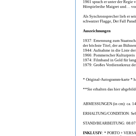
1961 sprach er unter der Regie 
Hörspielreihe Maigret und… v
Als Synchronsprecher lieh er s
schwarzer Flagge, Der Fall Para
Auszeichnungen
1937: Ernennung zum Staatsschau
der höchste Titel, der an Bühne
1944: Aufnahme in die Liste de
1966: Pommerscher Kulturpreis
1974: Filmband in Gold für lan
1979: Großes Verdienstkreuz de
* Original-Autogramm-karte * h
**Sie erhalten das hier abgebi
ABMESSUNGEN (in cm): ca. 14,
ERHALTUNG/CONDITION: Sehr gu
STAND/BEARBEITUNG: 08.07
INKLUSIV
: * PORTO + VERS