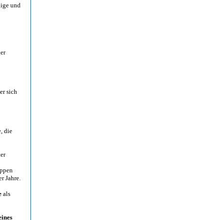
gige und
er
er sich
, die
er
Oppen
r Jahre.
e
als
eines