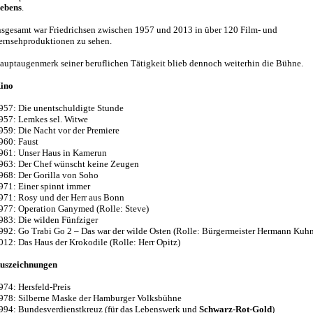
ebens
.
nsgesamt war Friedrichsen zwischen 1957 und 2013 in über 120 Film- und
ernsehproduktionen zu sehen.
auptaugenmerk seiner beruflichen Tätigkeit blieb dennoch weiterhin die Bühne.
ino
957: Die unentschuldigte Stunde
957: Lemkes sel. Witwe
959: Die Nacht vor der Premiere
960: Faust
961: Unser Haus in Kamerun
963: Der Chef wünscht keine Zeugen
968: Der Gorilla von Soho
971: Einer spinnt immer
971: Rosy und der Herr aus Bonn
977: Operation Ganymed (Rolle: Steve)
983: Die wilden Fünfziger
992: Go Trabi Go 2 – Das war der wilde Osten (Rolle: Bürgermeister Hermann Kuh
012: Das Haus der Krokodile (Rolle: Herr Opitz)
uszeichnungen
974: Hersfeld-Preis
978: Silberne Maske der Hamburger Volksbühne
994: Bundesverdienstkreuz (für das Lebenswerk und
Schwarz-Rot-Gold
)