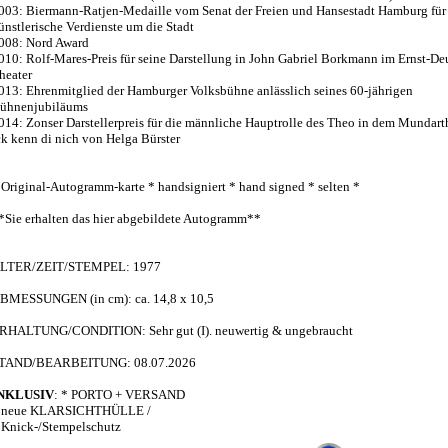
003: Biermann-Ratjen-Medaille vom Senat der Freien und Hansestadt Hamburg für
ünstlerische Verdienste um die Stadt
008: Nord Award
010: Rolf-Mares-Preis für seine Darstellung in John Gabriel Borkmann im Ernst-De
heater
013: Ehrenmitglied der Hamburger Volksbühne anlässlich seines 60-jährigen
ühnenjubiläums
014: Zonser Darstellerpreis für die männliche Hauptrolle des Theo in dem Mundart
ck kenn di nich von Helga Bürster
 Original-Autogramm-karte * handsigniert * hand signed * selten *
*Sie erhalten das hier abgebildete Autogramm**
LTER/ZEIT/STEMPEL: 1977
BMESSUNGEN (in cm): ca. 14,8 x 10,5
RHALTUNG/CONDITION: Sehr gut (I). neuwertig & ungebraucht
TAND/BEARBEITUNG: 08.07.2026
NKLUSIV
: * PORTO + VERSAND
 neue KLARSICHTHÜLLE /
 Knick-/Stempelschutz