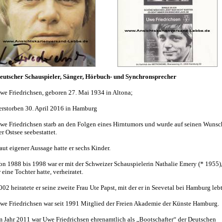
eutscher Schauspieler, Sänger, Hörbuch- und Synchronsprecher
we Friedrichsen, geboren 27. Mai 1934 in Altona;
erstorben 30. April 2016 in Hamburg
we Friedrichsen starb an den Folgen eines Hirntumors und wurde auf seinen Wunsc
er Ostsee seebestattet.
aut eigener Aussage hatte er sechs Kinder.
on 1988 bis 1998 war er mit der Schweizer Schauspielerin Nathalie Emery (* 1955),
r eine Tochter hatte, verheiratet.
002 heiratete er seine zweite Frau Ute Papst, mit der er in Seevetal bei Hamburg lebt
we Friedrichsen war seit 1991 Mitglied der Freien Akademie der Künste Hamburg.
m Jahr 2011 war Uwe Friedrichsen ehrenamtlich als „Bootschafter“ der Deutschen