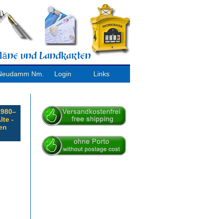
/ Neudamm Nm.
Login
Links
1980–
lte -
en