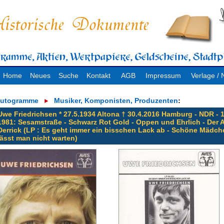
Home
Neues
Suche
Kontakt
AGB
Impressum
Verlage 
utogramme
Musiker, Komponisten, Produzenten
:
Uwe Friedrichsen * 27.5.1934 Altona † 30.4.2016 Hamburg - NDR - 
1981: Sesamstraße - Schwarz Rot Gold - Oppen und Ehrlich - Der A
Derrick (LP : Es geht immer ein bisschen Lack ab - Schöne Mädch
lässt man nicht warten)