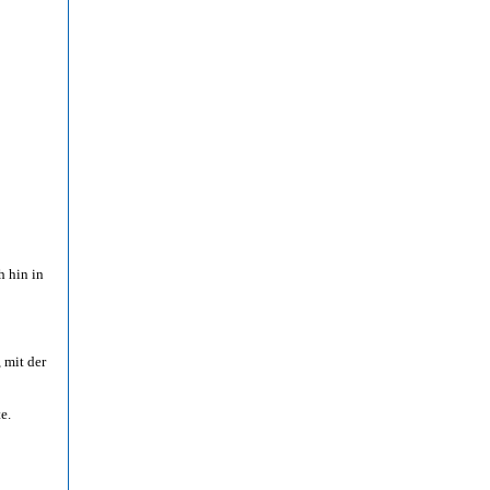
h hin in
 mit der
e.