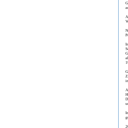
G
a
A
V
N
P
I
S
G
a
1
G
Z
i
A
H
D
u
I
g
2