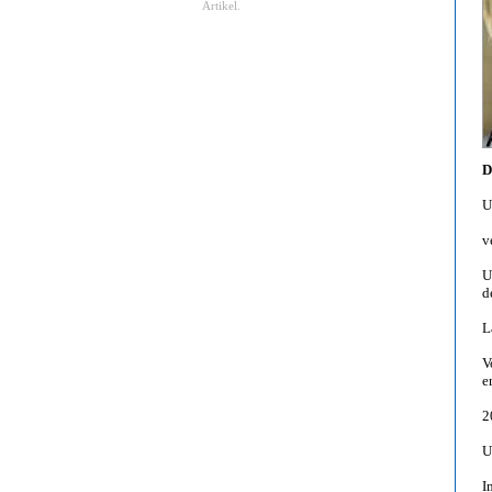
Artikel.
D
U
v
U
d
L
V
e
2
U
I