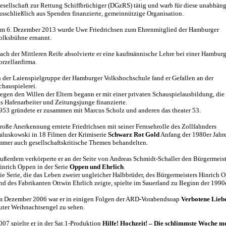
esellschaft zur Rettung Schiffbrüchiger (DGzRS) tätig und warb für diese unabhän
usschließlich aus Spenden finanzierte, gemeinnützige Organisation.
m 6. Dezember 2013 wurde Uwe Friedrichsen zum Ehrenmitglied der Hamburger
olksbühne ernannt.
ach der Mittleren Reife absolvierte er eine kaufmännische Lehre bei einer Hamburg
orzellanfirma.
n der Laienspielgruppe der Hamburger Volkshochschule fand er Gefallen an der
chauspielerei.
egen den Willen der Eltern begann er mit einer privaten Schauspielausbildung, die 
ls Hafenarbeiter und Zeitungsjunge finanzierte.
953 gründete er zusammen mit Marcus Scholz und anderen das theater 53.
roße Anerkennung erntete Friedrichsen mit seiner Fernsehrolle des Zollfahnders
aluskowski in 18 Filmen der Krimiserie
Schwarz Rot Gold
Anfang der 1980er Jahre
mmer auch gesellschaftskritische Themen behandelten.
ußerdem verkörperte er an der Seite von Andreas Schmidt-Schaller den Bürgermeist
inrich Oppen in der Serie
Oppen und Ehrlich
.
ie Serie, die das Leben zweier ungleicher Halbbrüder, des Bürgermeisters Hinrich 
nd des Fabrikanten Ottwin Ehrlich zeigte, spielte im Sauerland zu Beginn der 1990e
m Dezember 2006 war er in einigen Folgen der ARD-Vorabendsoap
Verbotene Lieb
uter Weihnachtsengel zu sehen.
007 spielte er in der Sat.1-Produktion
Hilfe! Hochzeit! – Die schlimmste Woche m